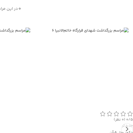
🔹در این مرا
‫۰/۵
‫(۰ نظر)
جدیدتر
دکور رحل قرآن