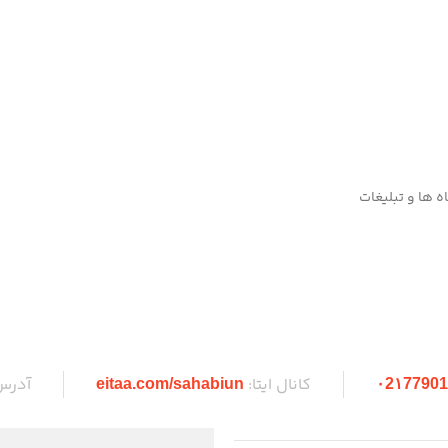
 ها و تبلیغات
کانال ایتا:
آدرس
eitaa.com/sahabiun
۰2۱77901