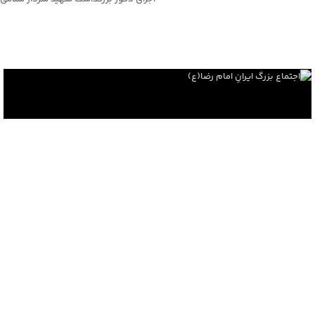
نمونه کار ها
اجتماع بزرگ ایرانِ امام رضا(ع)