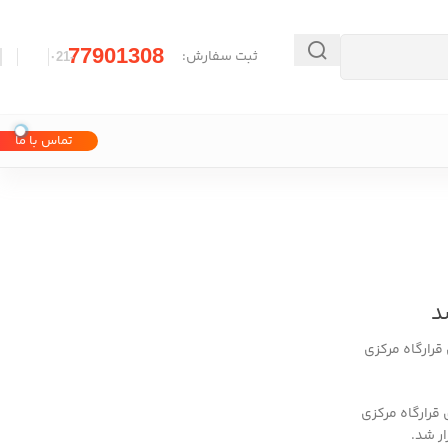
77901308
ثبت سفارش:
-۰21
تماس با ما
د
رارگاه مرکزی
رارگاه مرکزی
ر شد.