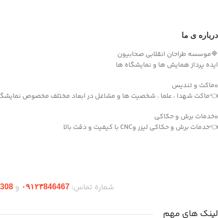
درباره ی ما
🔷موسسه طراحان انقلابی صحابیون
ایده پرداز همایش ها و نمایشگاه ها
▫️ماکت و تندیس
👈ماکت شهدا ، علما ، شخصیت ها و مشاغل در ابعاد مختلف مخصوص نمایشگاه
▫️خدمات برش و حکاکی
👈خدمات برش و حکاکی لیزر وCNC با کیفیت و دقت بالا
دریافت اپلیکیشن وودمارت شاپ
شماره تماس:
و
308
۰۹۱۲۳846467
لینک های مهم