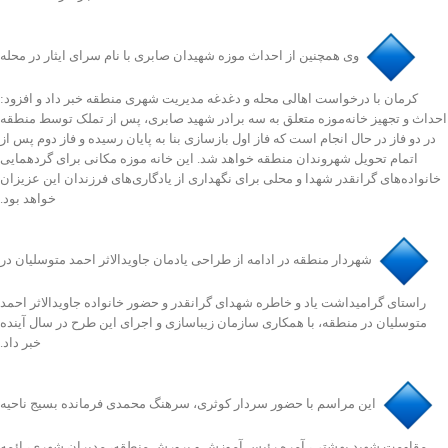
️وی همچنین از احداث موزه شهیدان صابری با نام سرای ایثار در محله
کرمان با درخواست اهالی محله و دغدغه مدیریت شهری منطقه خبر داد و افزود:
احداث و تجهیز خانه‌موزه متعلق به سه برادر شهید صابری، پس از تملک توسط منطقه
در دو فاز در حال انجام است که فاز اول بازسازی بنا به پایان رسیده و فاز دوم پس از
اتمام تحویل شهروندان منطقه خواهد شد. این خانه موزه مکانی برای گردهمایی
خانواده‌های گرانقدر شهدا و محلی برای نگهداری از یادگاری‌های فرزندان این عزیزان
خواهد بود.
️شهردار منطقه در ادامه از طراحی یادمان جاویدالاثر احمد متوسلیان در
راستای‌ گرامیداشت یاد و خاطره شهدای گرانقدر و حضور خانواده جاویدالاثر احمد
متوسلیان در منطقه، با همکاری سازمان زیباسازی و اجرای این طرح در سال آینده
خبر داد.
️این مراسم با حضور سردار کوثری، سرهنگ محمدی فرمانده بسیج ناحیه
مقاومت شهید بهشتی، آمره رئیس آموزش و پرورش منطقه، مدیران شهری، ائمه