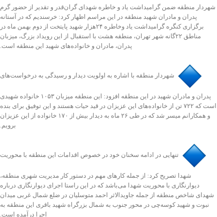
شهردار منطقه ضمن گرامیداشت یاد و خاطره شهدای گران‌قدر و تقدیر از حضور گرم
پدران و مادران شهید منطقه در این مراسم اظهار کرد: خرسندیم که در آستانه
برگزاری کنگره گرامیداشت یاد وخاطره ۲۴هزار شهید پایتخت از دوم بهمن ماه در
مناطق ۲۲گانه شهر تهران، منطقه هشت با استقبال از این رویداد بزرگ، میزبان
پدران، مادران و خانواده‌های شهید این منطقه است.
️شهردار منطقه با اشاره به اولویت دیدار و رسیدگی به درخواست‌های
پدران و مادران شهید در این منطقه افزود: این منطقه میزبان ۱۰۵۳ خانواده شهیدی
است که ۷۲۲ تن از خانواده‌های این عزیزان در قید حیات هستند و این توفیق برای بنده
و همکارانم میسر شد که در طی ۲۶ ماه به دیدار بیش از ۱۷۰ خانواده از این عزیزان
برویم.
️تنهایی در ادامه سخنان خود در خصوص اقدامات این منطقه با محوریت
شهدا تصریح کرد: از جمله کارهای مهم در دستور کار مدیریت شهری منطقه،
دیوارنگاری با محوریت شهدا می‌باشد که در این راستا اجرای دیوارنگاری درباره
شهدای شاخص منطقه از جمله جاویدالاثر احمد متوسلیان در ضلع شمال غربی میدان
نبوت و شهید کوسه‌چی در محور جنوب به شمال بزرگراه شهید باقری این منطقه به
اجرا درآمده است.