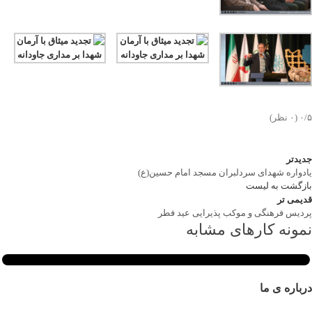
‫۰/۵
‫(۰ نظر)
جدیدتر
یادواره شهدای سردلبران مسجد امام حسین(ع)
بازگشت به لیست
قدیمی تر
پردیس فرهنگی و موکب پذیرایی عید فطر
نمونه کارهای مشابه
نمونه کار ها
درباره ی ما
مراسم گرامیداشت سرلشگر پاسدار شهید پاکپور