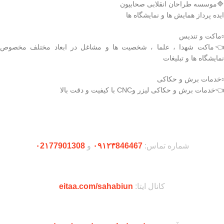
🔷موسسه طراحان انقلابی صحابیون
ایده پرداز همایش ها و نمایشگاه ها
▫️ماکت و تندیس
👈ماکت شهدا ، علما ، شخصیت ها و مشاغل در ابعاد مختلف مخصوص
نمایشگاه ها و تبلیغات
▫️خدمات برش و حکاکی
👈خدمات برش و حکاکی لیزر وCNC با کیفیت و دقت بالا
دریافت اپلیکیشن وودمارت شاپ
شماره تماس:
۰۹۱۲۳846467
و
۰2۱77901308
کانال ایتا:
eitaa.com/sahabiun