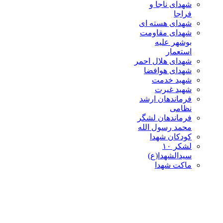
شهدای ناجا و
فراجا
شهدای هسته ای
شهدای مقاومت
بوشهر علیه
استعمار
شهدای هلال احمر
شهدای هوافضا
شهید خدمت
شهید غیرت
فرماندهان ارشد
نظامی
فرماندهان لشگر
محمد رسول الله
کودکان شهدا
لشکر ۱۰
سیدالشهدا(ع)
ماکت شهدا