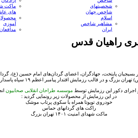
شاخص
آزادگان
شخصیتهای
ماکت ش
شاخص جهان
های عاش
اسلام
محصولا
مشاهیر شاخص
آموزی
ایران
مدافعان
ری راهیان قدس با حضور بسیجیان پایتخت، جهادگران، اعضای گردان‌های امام حسین 
در قالب رزمایش اقتدار پیامبر اعظم ۱۹ سپاه پاسداران انقلاب اسلامی برگزار شد.
اجرای دکور این رزمایش توسط
موسسه طراحان انقلابی صحابیون
انج
در این رزمایش از محصولات زیر رونمایی گردید :
خودروی تویوتا همراه با سکوی پرتاب موشک
راکت های گردانهای حماس
ماکت شهدای امنیت ۱۴۰۱ تهران بزرگ