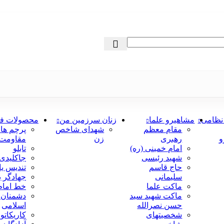
نظامی
مشاهیرو علما
زنان سرزمین من
محصولات ف
مقام معظم
شهدای شاخص
پرچم ها
و
رهبری
زن
مقاومت
امام خمینی (ره)
تابلو
شهید رئیسی
جاکلیدی
حاج قاسم
تندیس یا
سلیمانی
جهادگر 
ماکت علما
خط امام 
ماکت شهید سید
دشمنان 
حسن نصرالله
اسلامی
شخصیتهای
کاریکاتو