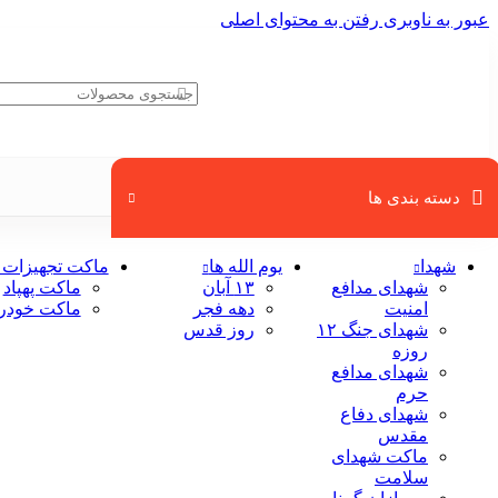
عبور به ناوبری
رفتن به محتوای اصلی
دسته بندی ها
شهدا
یوم الله ها
ماکت تجهیزات 
شهدای مدافع
۱۳ آبان
ماکت پهپاد
امنیت
دهه فجر
ماکت خودر
شهدای جنگ ۱۲
روز قدس
روزه
شهدای مدافع
حرم
شهدای دفاع
مقدس
ماکت شهدای
سلامت