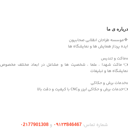
درباره ی ما
🔷موسسه طراحان انقلابی صحابیون
ایده پرداز همایش ها و نمایشگاه ها
▫️ماکت و تندیس
👈ماکت شهدا ، علما ، شخصیت ها و مشاغل در ابعاد مختلف مخصوص
نمایشگاه ها و تبلیغات
▫️خدمات برش و حکاکی
👈خدمات برش و حکاکی لیزر وCNC با کیفیت و دقت بالا
دریافت اپلیکیشن وودمارت شاپ
شماره تماس:
و
۰2۱77901308
۰۹۱۲۳846467