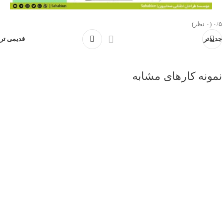
‫۰/۵
‫(۰ نظر)
جدیدتر
قدیمی تر
نمونه کارهای مشابه
نمونه کار ها
مراسم گرامیداشت سرلشگر پاسدار شهید پاکپور
نمونه کار ها
همایش ازدواج زوج های جان فدا