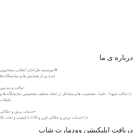
نمونه کار ها
رزمایش دختران جان فدای ایران
درباره ی ما
🔷موسسه طراحان انقلابی صحابیون
ایده پرداز همایش ها و نمایشگاه ها
▫️ماکت و تندیس
👈ماکت شهدا ، علما ، شخصیت ها و مشاغل در ابعاد مختلف مخصوص نمایشگاه ها و
تبلیغات
▫️خدمات برش و حکاکی
👈خدمات برش و حکاکی لیزر وCNC با کیفیت و دقت بالا
دریافت اپلیکیشن وودمارت شاپ