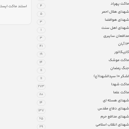
ماکت پهپاد
4
استند ماکت ایست
حاج قاسم سلیمان
شهدای هلال احمر
5
شهدای هوافضا
3
شهدای اهل سنت
1
مدافعان سایبری
3
13 آبان
41
کاریکاتور
19
ماکت موشک
14
جنگ رمضان
11
لشکر ۱۰ سیدالشهدا(ع)
11
ماکت شهدا
273
ماکت علما
80
شهدای هسته ای
14
شهدای دفاع مقدس
137
شهدای مدافع حرم
65
شهدای انقلاب اسلامی
29