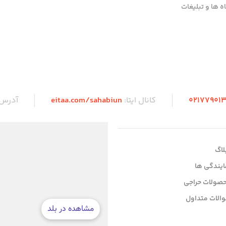
 ها و تبلیغات
۰2۱77901
کانال ایتا:
eitaa.com/sahabiun
آدرس
لاگ
ایندگی ها
صولات حراجی
الات متداول