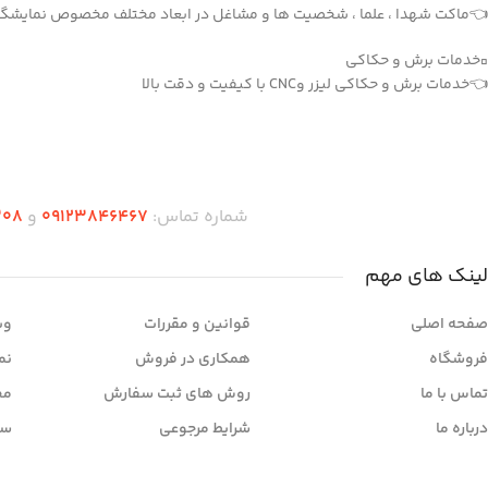
👈ماکت شهدا ، علما ، شخصیت ها و مشاغل در ابعاد مختلف مخصوص نمایشگاه
▫️خدمات برش و حکاکی
👈خدمات برش و حکاکی لیزر وCNC با کیفیت و دقت بالا
دریافت اپلیکیشن وودمارت شاپ
شماره تماس:
۰۹۱۲۳846467
و
308
لینک های مهم
صفحه اصلی
قوانین و مقررات
وب
فروشگاه
همکاری در فروش
نم
تماس با ما
روش های ثبت سفارش
مح
درباره ما
شرایط مرجوعی
سو