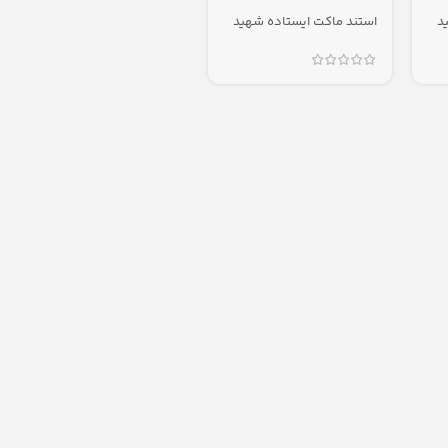
د
استند ماکت ایستاده شهید
حاج قاسم سلیمانی