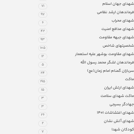
شهدای جهان اسلام
71
فرماندهان ارشد نظامی
97
شهدای محراب
6
شهدای مدافع امنیت
42
شهدای جبهه مقاومت
93
شخصیتهای شاخص
105
شهدای مقاومت بوشهر علیه استعمار
12
فرماندهان لشگر محمد رسول الله
5
سربازان گمنام امام زمان(عج)
24
ماکت
195
شهدای ارتش ایران
15
ماکت شهدای سلامت
3
جهادگر بسیجی
3
شهدای اغتشاشات 1401
26
شهدای آتش نشان
2
کودکان شهدا
7