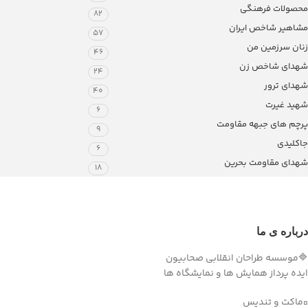
محصولات فرهنگی
82
مشاهیر شاخص ایران
57
زنان سرزمین من
46
شهدای شاخص زن
24
شهدای ترور
40
شهید غیرت
6
پرچم های جبهه مقاومت
9
جاکلیدی
6
شهدای مقاومت بحرین
18
درباره ی ما
🔷موسسه طراحان انقلابی صحابیون
ایده پرداز همایش ها و نمایشگاه ها
▫️ماکت و تندیس