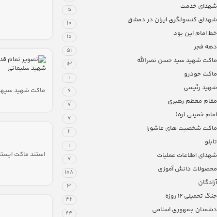
شهدای خدمت
5
شهدای کنسولگری ایران در دمشق
10
خط امام این بود
10
دهه فجر
51
ماکت شهید سید حسن نصرالله
13
ماکت خودرو
1
شهید رئیسی
ماکت شهید سپهب
6
قاسم سلیمانی
مقام معظم رهبری
7
امام خمینی (ره)
7
ماکت شخصیت های عاشورا
2
تابلو
1
استند ماکت ایست
شهدای اطلاعات عملیات
7
حاج قاسم سلیمان
محصولات دانش آموزی
108
آزادگان
3
جنگ تحمیلی 12 روزه
32
دشمنان جمهوری اسلامی
23