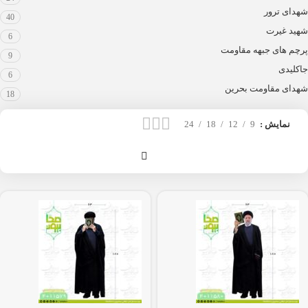
شهدای ترور
40
شهید غیرت
6
پرچم های جبهه مقاومت
9
جاکلیدی
6
شهدای مقاومت بحرین
18
نمایش
9
12
18
24