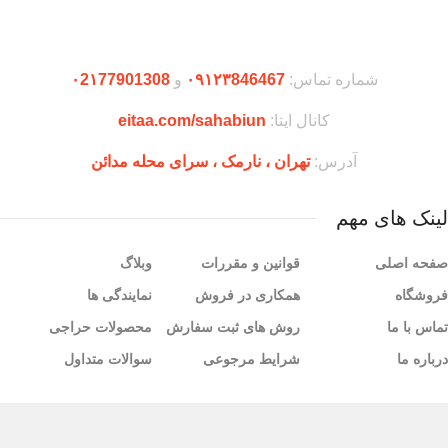
دریافت اپلیکیشن وودمارت شاپ
شماره تماس:
۰۹۱۲۳846467
و
۰2۱77901308
کانال ایتا:
eitaa.com/sahabiun
آدرس:
تهران ،‌ نارمک ، سرای محله مدائن
لینک های مهم
صفحه اصلی
قوانین و مقررات
وبلاگ
فروشگاه
همکاری در فروش
نمایندگی ها
تماس با ما
روش های ثبت سفارش
محصولات حراجی
درباره ما
شرایط مرجوعی
سوالات متداول