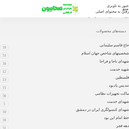
عبور به ناوبری
منو
رفتن به محتوای اصلی
خانه
/
فروشگاه
/
شهید رئیسی
دسته‌های محصولات
حاج قاسم سلیمانی
19
شخصیتهای شاخص جهان اسلام
53
شهدای ناجا و فراجا
16
شهید خدمت
12
فلسطین
13
تندیس یادبود
15
ماکت تجهیزات نظامی
56
شهدای خدمت
5
شهدای کنسولگری ایران در دمشق
10
خط امام این بود
10
دهه فجر
51