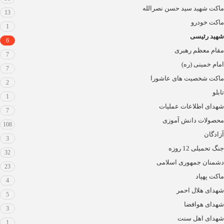
ماکت شهید سید حسن نصرالله
13
ماکت خودرو
1
شهید رئیسی
6
مقام معظم رهبری
7
امام خمینی (ره)
7
ماکت شخصیت های عاشورا
2
تابلو
1
شهدای اطلاعات عملیات
7
محصولات دانش آموزی
108
آزادگان
3
جنگ تحمیلی 12 روزه
32
دشمنان جمهوری اسلامی
23
ماکت پهپاد
4
شهدای هلال احمر
5
شهدای هوافضا
3
شهدای اهل سنت
1