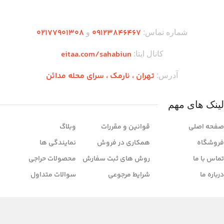
دریافت اپلیکیشن وودمارت شاپ
۰2۱77901308
۰۹۱۲۳846467
شماره تماس:
و
eitaa.com/sahabiun
کانال ایتا:
تهران ،‌ نارمک ، سرای محله مدائن
آدرس:
لینک های مهم
صفحه اصلی
قوانین و مقررات
وبلاگ
فروشگاه
همکاری در فروش
نمایندگی ها
تماس با ما
روش های ثبت سفارش
محصولات حراجی
درباره ما
شرایط مرجوعی
سوالات متداول