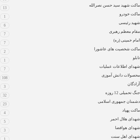
ماکت شهید سید حسن نصرالله
13
ماکت خودرو
1
شهید رئیسی
6
مقام معظم رهبری
7
امام خمینی (ره)
7
ماکت شخصیت های عاشورا
2
تابلو
1
شهدای اطلاعات عملیات
7
محصولات دانش آموزی
108
آزادگان
3
جنگ تحمیلی 12 روزه
32
دشمنان جمهوری اسلامی
23
ماکت پهپاد
4
شهدای هلال احمر
5
شهدای هوافضا
3
شهدای اهل سنت
1