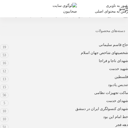
عبور به ناوبری
منو
رفتن به محتوای اصلی
محصولات برچسب خورده “آیت الله سید محمود طالقانی”
خانه
/
فروشگاه
/
دسته‌های محصولات
حاج قاسم سلیمانی
19
شخصیتهای شاخص جهان اسلام
53
شهدای ناجا و فراجا
16
شهید خدمت
12
فلسطین
13
تندیس یادبود
15
ماکت تجهیزات نظامی
56
شهدای خدمت
5
شهدای کنسولگری ایران در دمشق
10
خط امام این بود
10
دهه فجر
51