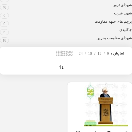
شهدای ترور
40
شهید غیرت
6
پرچم های جبهه مقاومت
9
جاکلیدی
6
شهدای مقاومت بحرین
18
نمایش
24
18
12
9