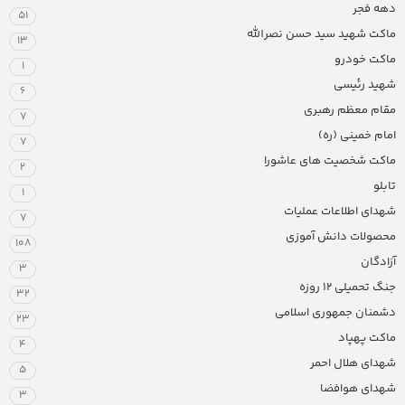
دهه فجر
51
ماکت شهید سید حسن نصرالله
13
ماکت خودرو
1
شهید رئیسی
6
مقام معظم رهبری
7
امام خمینی (ره)
7
ماکت شخصیت های عاشورا
2
تابلو
1
شهدای اطلاعات عملیات
7
محصولات دانش آموزی
108
آزادگان
3
جنگ تحمیلی 12 روزه
32
دشمنان جمهوری اسلامی
23
ماکت پهپاد
4
شهدای هلال احمر
5
شهدای هوافضا
3