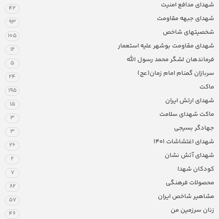
شهدای مدافع امنیت
42
شهدای جبهه مقاومت
93
شخصیتهای شاخص
105
شهدای مقاومت بوشهر علیه استعمار
12
فرماندهان لشگر محمد رسول الله
5
سربازان گمنام امام زمان(عج)
24
ماکت
195
شهدای ارتش ایران
15
ماکت شهدای سلامت
3
جهادگر بسیجی
3
شهدای اغتشاشات 1401
26
شهدای آتش نشان
2
کودکان شهدا
7
محصولات فرهنگی
82
مشاهیر شاخص ایران
57
زنان سرزمین من
46