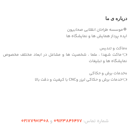
درباره ی ما
🔷موسسه طراحان انقلابی صحابیون
ایده پرداز همایش ها و نمایشگاه ها
▫️ماکت و تندیس
👈ماکت شهدا ، علما ، شخصیت ها و مشاغل در ابعاد مختلف مخصوص
نمایشگاه ها و تبلیغات
▫️خدمات برش و حکاکی
👈خدمات برش و حکاکی لیزر وCNC با کیفیت و دقت بالا
دریافت اپلیکیشن وودمارت شاپ
شماره تماس:
۰۹۱۲۳846467
و
۰2۱77901308