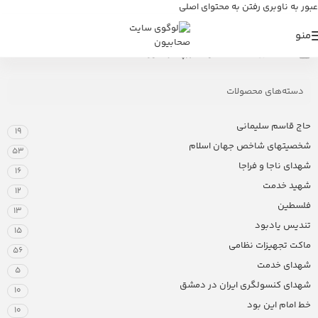
عبور به ناوبری
رفتن به محتوای اصلی
منو
خانه
/
فروشگاه
/
محصولات برچسب خورده “استند”
دسته‌های محصولات
حاج قاسم سلیمانی
19
شخصیتهای شاخص جهان اسلام
53
شهدای ناجا و فراجا
16
شهید خدمت
12
فلسطین
13
تندیس یادبود
15
ماکت تجهیزات نظامی
56
شهدای خدمت
5
شهدای کنسولگری ایران در دمشق
10
خط امام این بود
10