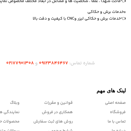
👈ماکت شهدا ، علما ، شخصیت ها و مشاغل در ابعاد مختلف مخصوص نمایشگ
▫️خدمات برش و حکاکی
👈خدمات برش و حکاکی لیزر وCNC با کیفیت و دقت بالا
دریافت اپلیکیشن وودمارت شاپ
شماره تماس:
۰۹۱۲۳846467
و
۰2۱77901308
لینک های مهم
صفحه اصلی
قوانین و مقررات
وبلاگ
فروشگاه
همکاری در فروش
نمایندگی ها
تماس با ما
روش های ثبت سفارش
محصولات حر
درباره ما
شرایط مرجوعی
سوالات متد