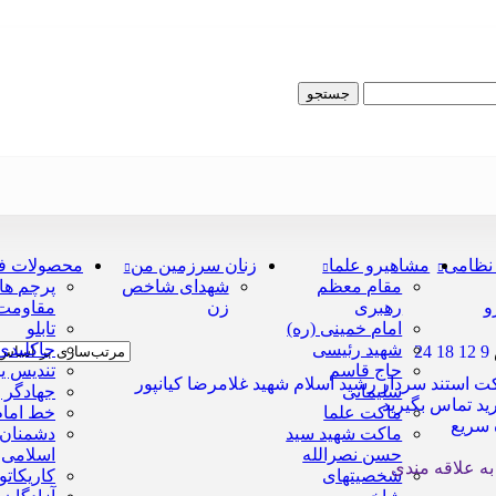
جستجو
نظامی
مشاهیرو علما
زنان سرزمین من
محصولات ف
مقام معظم
شهدای شاخص
پرچم ها
و
رهبری
زن
مقاومت
امام خمینی (ره)
تابلو
شهید رئیسی
جاکلیدی
24
18
12
9
حاج قاسم
تندیس یا
سلیمانی
جهادگر 
د تماس بگیرید
ماکت علما
خط امام 
سریع
ماکت شهید سید
دشمنان
حسن نصرالله
اسلامی
به علاقه مندی
شخصیتهای
کاریکاتو