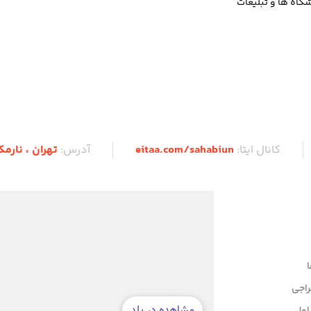
اه ها و تبلیغات
کانال ایتا:
eitaa.com/sahabiun
آدرس:
تهران ،‌ نارم
اجی
اول