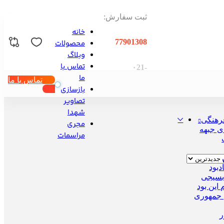
ثبت سفارش:
خانه
77901308
محصولات
وبلاگ
تماس با
-۰21
ما
تماس با ما
بازسازی
تصاویر
شهدا
رهنگی
مجری
ی جبهه
مراسمات
دبود
بسیجی
این بود
 جمهوری
ر