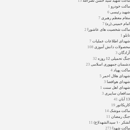
ماکت شهید سید حسن نصرالله
13
ماکت خودرو
1
شهید رئیسی
6
مقام معظم رهبری
7
امام خمینی (ره)
7
ماکت شخصیت های عاشورا
2
تابلو
1
شهدای اطلاعات عملیات
7
محصولات دانش آموزی
108
آزادگان
3
جنگ تحمیلی 12 روزه
32
دشمنان جمهوری اسلامی
23
ماکت پهپاد
4
شهدای هلال احمر
5
شهدای هوافضا
3
شهدای اهل سنت
1
مدافعان سایبری
3
13 آبان
41
کاریکاتور
19
ماکت موشک
14
جنگ رمضان
11
لشکر ۱۰ سیدالشهدا(ع)
11
ماکت شهدا
273