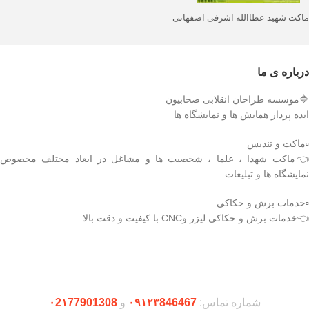
ماکت شهید عطاالله اشرفی اصفهانی
درباره ی ما
🔷موسسه طراحان انقلابی صحابیون
ایده پرداز همایش ها و نمایشگاه ها
▫️ماکت و تندیس
👈ماکت شهدا ، علما ، شخصیت ها و مشاغل در ابعاد مختلف مخصوص
نمایشگاه ها و تبلیغات
▫️خدمات برش و حکاکی
👈خدمات برش و حکاکی لیزر وCNC با کیفیت و دقت بالا
دریافت اپلیکیشن وودمارت شاپ
شماره تماس:
۰۹۱۲۳846467
و
۰2۱77901308