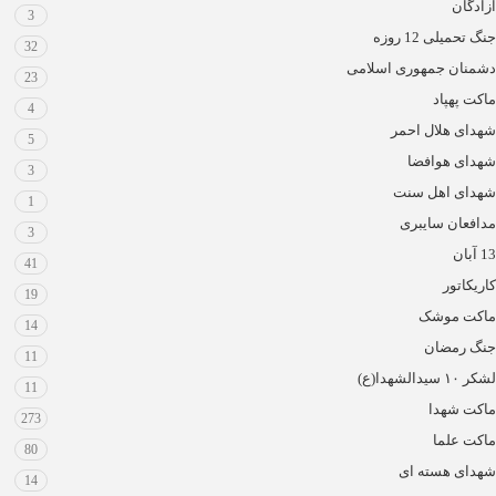
آزادگان
3
جنگ تحمیلی 12 روزه
32
دشمنان جمهوری اسلامی
23
ماکت پهپاد
4
شهدای هلال احمر
5
شهدای هوافضا
3
شهدای اهل سنت
1
مدافعان سایبری
3
13 آبان
41
کاریکاتور
19
ماکت موشک
14
جنگ رمضان
11
لشکر ۱۰ سیدالشهدا(ع)
11
ماکت شهدا
273
ماکت علما
80
شهدای هسته ای
14