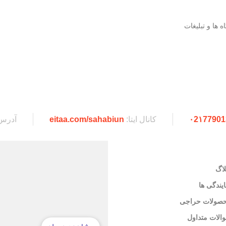
ها و تبلیغات
۰2۱77901
کانال ایتا:
eitaa.com/sahabiun
آدرس
لاگ
ایندگی ها
صولات حراجی
الات متداول