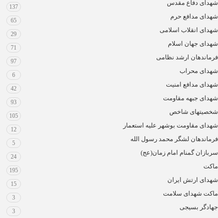
شهدای دفاع مقدس
137
شهدای مدافع حرم
65
شهدای انقلاب اسلامی
29
شهدای جهان اسلام
71
فرماندهان ارشد نظامی
97
شهدای محراب
6
شهدای مدافع امنیت
42
شهدای جبهه مقاومت
93
شخصیتهای شاخص
105
شهدای مقاومت بوشهر علیه استعمار
12
فرماندهان لشگر محمد رسول الله
5
سربازان گمنام امام زمان(عج)
24
ماکت
195
شهدای ارتش ایران
15
ماکت شهدای سلامت
3
جهادگر بسیجی
3