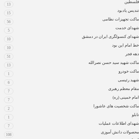
فلسطین
13
تندیس یادبود
15
ماکت تجهیزات نظامی
56
شهدای خدمت
5
شهدای کنسولگری ایران در دمشق
10
خط امام این بود
10
دهه فجر
51
ماکت شهید سید حسن نصرالله
13
ماکت خودرو
1
شهید رئیسی
6
مقام معظم رهبری
7
امام خمینی (ره)
7
ماکت شخصیت های عاشورا
2
تابلو
1
شهدای اطلاعات عملیات
7
محصولات دانش آموزی
108