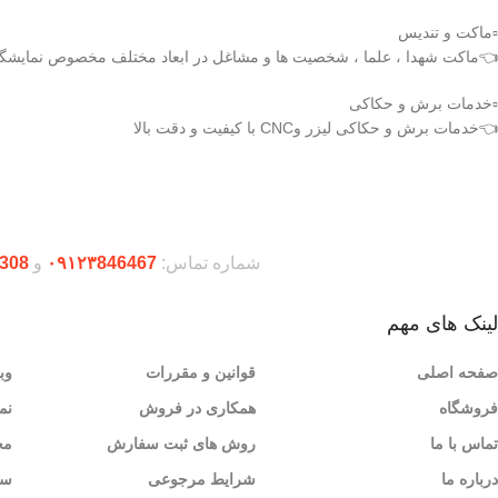
▫️ماکت و تندیس
👈ماکت شهدا ، علما ، شخصیت ها و مشاغل در ابعاد مختلف مخصوص نمایشگاه 
▫️خدمات برش و حکاکی
👈خدمات برش و حکاکی لیزر وCNC با کیفیت و دقت بالا
دریافت اپلیکیشن وودمارت شاپ
شماره تماس:
۰۹۱۲۳846467
و
308
لینک های مهم
صفحه اصلی
قوانین و مقررات
وب
فروشگاه
همکاری در فروش
نم
تماس با ما
روش های ثبت سفارش
مح
درباره ما
شرایط مرجوعی
سو