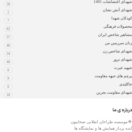
شهدای اغتشاشات 1401
26
شهدای آتش نشان
2
کودکان شهدا
7
محصولات فرهنگی
82
مشاهیر شاخص ایران
57
زنان سرزمین من
46
شهدای شاخص زن
24
شهدای ترور
40
شهید غیرت
6
پرچم های جبهه مقاومت
9
جاکلیدی
6
شهدای مقاومت بحرین
18
درباره ی ما
🔷موسسه طراحان انقلابی صحابیون
ایده پرداز همایش ها و نمایشگاه ها