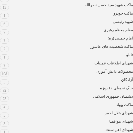
ماکت شهید سید حسن نصرالله
13
ماکت خودرو
1
شهید رئیسی
6
مقام معظم رهبری
7
امام خمینی (ره)
7
ماکت شخصیت های عاشورا
2
تابلو
1
شهدای اطلاعات عملیات
7
محصولات دانش آموزی
108
آزادگان
3
جنگ تحمیلی 12 روزه
32
دشمنان جمهوری اسلامی
23
ماکت پهپاد
4
شهدای هلال احمر
5
شهدای هوافضا
3
شهدای اهل سنت
1