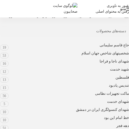
عبور به ناوبری
منو
رفتن به محتوای اصلی
خانه
/
فروشگاه
/
محصولات برچسب خورده “بزرگ‌ترین فرماندهان جنگ سوریه”
دسته‌های محصولات
حاج قاسم سلیمانی
19
شخصیتهای شاخص جهان اسلام
53
شهدای ناجا و فراجا
16
شهید خدمت
12
فلسطین
13
تندیس یادبود
15
ماکت تجهیزات نظامی
56
شهدای خدمت
5
شهدای کنسولگری ایران در دمشق
10
خط امام این بود
10
دهه فجر
51