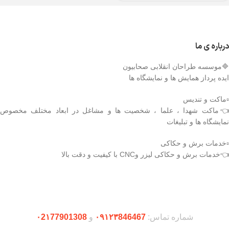
درباره ی ما
🔷موسسه طراحان انقلابی صحابیون
ایده پرداز همایش ها و نمایشگاه ها
▫️ماکت و تندیس
👈ماکت شهدا ، علما ، شخصیت ها و مشاغل در ابعاد مختلف مخصوص
نمایشگاه ها و تبلیغات
▫️خدمات برش و حکاکی
👈خدمات برش و حکاکی لیزر وCNC با کیفیت و دقت بالا
دریافت اپلیکیشن وودمارت شاپ
شماره تماس:
۰۹۱۲۳846467
و
۰2۱77901308