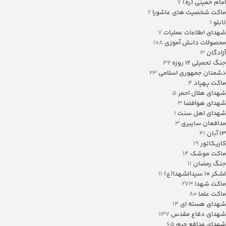
امام خمینی (ره)
7
ماکت شخصیت های عاشورا
2
تابلو
1
شهدای اطلاعات عملیات
7
محصولات دانش آموزی
108
آزادگان
3
جنگ تحمیلی 12 روزه
32
دشمنان جمهوری اسلامی
23
ماکت پهپاد
4
شهدای هلال احمر
5
شهدای هوافضا
3
شهدای اهل سنت
1
مدافعان سایبری
3
13 آبان
41
کاریکاتور
19
ماکت موشک
14
جنگ رمضان
11
لشکر ۱۰ سیدالشهدا(ع)
11
ماکت شهدا
273
ماکت علما
80
شهدای هسته ای
14
شهدای دفاع مقدس
137
شهدای مدافع حرم
65