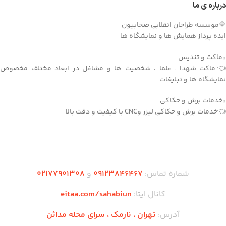
درباره ی ما
🔷موسسه طراحان انقلابی صحابیون
ایده پرداز همایش ها و نمایشگاه ها
▫️ماکت و تندیس
👈ماکت شهدا ، علما ، شخصیت ها و مشاغل در ابعاد مختلف مخصوص
نمایشگاه ها و تبلیغات
▫️خدمات برش و حکاکی
👈خدمات برش و حکاکی لیزر وCNC با کیفیت و دقت بالا
دریافت اپلیکیشن وودمارت شاپ
شماره تماس:
۰۹۱۲۳846467
و
۰2۱77901308
کانال ایتا:
eitaa.com/sahabiun
آدرس:
تهران ،‌ نارمک ، سرای محله مدائن