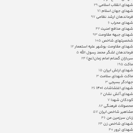
شهدای انقلاب اسلامی
29
شهدای جهان اسلام
71
فرماندهان ارشد نظامی
97
شهدای محراب
6
شهدای مدافع امنیت
42
شهدای جبهه مقاومت
93
شخصیتهای شاخص
105
شهدای مقاومت بوشهر علیه استعمار
12
فرماندهان لشگر محمد رسول الله
5
سربازان گمنام امام زمان(عج)
24
ماکت
195
شهدای ارتش ایران
15
ماکت شهدای سلامت
3
جهادگر بسیجی
3
شهدای اغتشاشات 1401
26
شهدای آتش نشان
2
کودکان شهدا
7
محصولات فرهنگی
82
مشاهیر شاخص ایران
57
زنان سرزمین من
46
شهدای شاخص زن
24
شهدای ترور
40