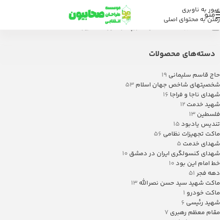
عبور به ناوبری
منو
رفتن به محتوای اصلی
خانه
/
فروشگاه
/
محصولات برچسب خورده “تخریب”
دسته‌های محصولات
حاج قاسم سلیمانی
19
شخصیتهای شاخص جهان اسلام
53
شهدای ناجا و فراجا
16
شهید خدمت
12
فلسطین
13
تندیس یادبود
15
ماکت تجهیزات نظامی
56
شهدای خدمت
5
شهدای کنسولگری ایران در دمشق
10
خط امام این بود
10
دهه فجر
51
ماکت شهید سید حسن نصرالله
13
ماکت خودرو
1
شهید رئیسی
6
مقام معظم رهبری
7