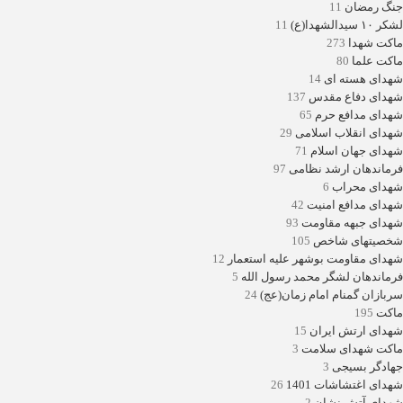
جنگ رمضان
11
لشکر ۱۰ سیدالشهدا(ع)
11
ماکت شهدا
273
ماکت علما
80
شهدای هسته ای
14
شهدای دفاع مقدس
137
شهدای مدافع حرم
65
شهدای انقلاب اسلامی
29
شهدای جهان اسلام
71
فرماندهان ارشد نظامی
97
شهدای محراب
6
شهدای مدافع امنیت
42
شهدای جبهه مقاومت
93
شخصیتهای شاخص
105
شهدای مقاومت بوشهر علیه استعمار
12
فرماندهان لشگر محمد رسول الله
5
سربازان گمنام امام زمان(عج)
24
ماکت
195
شهدای ارتش ایران
15
ماکت شهدای سلامت
3
جهادگر بسیجی
3
شهدای اغتشاشات 1401
26
شهدای آتش نشان
2