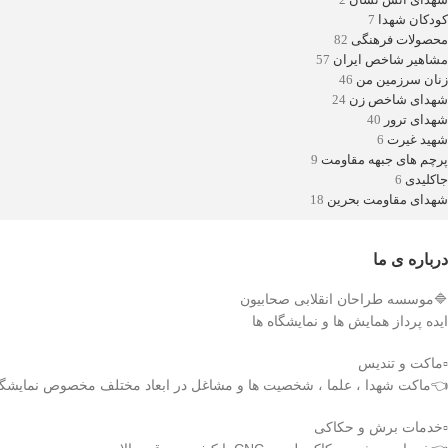
کودکان شهدا
7
محصولات فرهنگی
82
مشاهیر شاخص ایران
57
زنان سرزمین من
46
شهدای شاخص زن
24
شهدای ترور
40
شهید غیرت
6
پرچم های جبهه مقاومت
9
جاکلیدی
6
شهدای مقاومت بحرین
18
درباره ی ما
🔷موسسه طراحان انقلابی صحابیون
ایده پرداز همایش ها و نمایشگاه ها
▫️ماکت و تندیس
👈ماکت شهدا ، علما ، شخصیت ها و مشاغل در ابعاد مختلف مخصوص نمایشگاه 
▫️خدمات برش و حکاکی