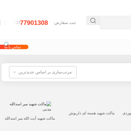
77901308
ثبت سفارش:
-۰21
تماس با ما
وردی
ماکت شهید هسته ای داریوش
رضایی نژاد
ماکت شهید آیت الله میر اسدالله
مدنی