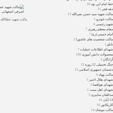
خط امام این بود
10
دهه فجر
51
ماکت شهید سید حسن نصرالله
13
ماکت خودرو
1
ماکت شهید عطاالله
اصفهانی
شهید رئیسی
6
مقام معظم رهبری
7
امام خمینی (ره)
7
ماکت شخصیت های عاشورا
2
تابلو
1
شهدای اطلاعات عملیات
7
محصولات دانش آموزی
108
آزادگان
3
جنگ تحمیلی 12 روزه
32
دشمنان جمهوری اسلامی
23
ماکت پهپاد
4
شهدای هلال احمر
5
شهدای هوافضا
3
شهدای اهل سنت
1
مدافعان سایبری
3
13 آبان
41
کاریکاتور
19
ماکت موشک
14