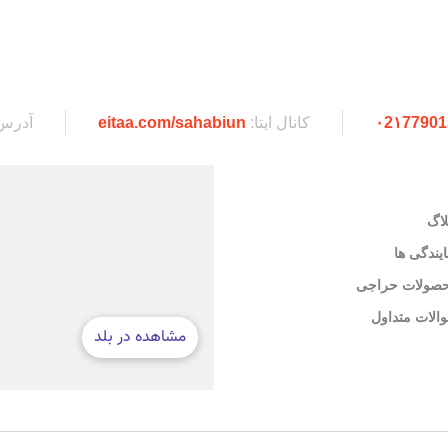
۰2۱77901
کانال ایتا:
eitaa.com/sahabiun
آدرس
لاگ
ایندگی ها
صولات حراجی
الات متداول