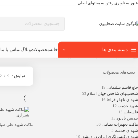
عبور به ناوبری
رفتن به محتوای اصلی
دسته بندی ها
خانه
محصولات
وبلاگ
تماس با ما
ب
خانه
/
فروشگاه
/
محصولات برچسب خورده “ترور”
دسته‌های محصولات
نمایش
9
2
حاج قاسم سلیمانی
19
شخصیتهای شاخص جهان اسلام
53
شهدای ناجا و فراجا
16
شهید خدمت
12
فلسطین
13
تندیس یادبود
15
ماکت تجهیزات نظامی
56
ماکت شهید علی صیا
شهدای خدمت
5
شهدای کنسولگری ایران در دمشق
10