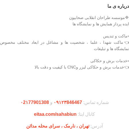
درباره ی ما
🔷موسسه طراحان انقلابی صحابیون
ایده پرداز همایش ها و نمایشگاه ها
▫️ماکت و تندیس
👈ماکت شهدا ، علما ، شخصیت ها و مشاغل در ابعاد مختلف مخصوص
نمایشگاه ها و تبلیغات
▫️خدمات برش و حکاکی
👈خدمات برش و حکاکی لیزر وCNC با کیفیت و دقت بالا
دریافت اپلیکیشن وودمارت شاپ
شماره تماس:
۰۹۱۲۳846467
و
۰2۱77901308
کانال ایتا:
eitaa.com/sahabiun
آدرس:
تهران ،‌ نارمک ، سرای محله مدائن