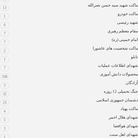
ماکت شهید سید حسن نصرالله
13
ماکت خودرو
1
شهید رئیسی
6
مقام معظم رهبری
7
امام خمینی (ره)
7
ماکت شخصیت های عاشورا
2
تابلو
1
شهدای اطلاعات عملیات
7
محصولات دانش آموزی
108
آزادگان
3
جنگ تحمیلی 12 روزه
32
دشمنان جمهوری اسلامی
23
ماکت پهپاد
4
شهدای هلال احمر
5
شهدای هوافضا
3
شهدای اهل سنت
1