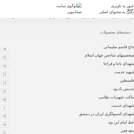
عبور به ناوبری
منو
رفتن به محتوای اصلی
خانه
/
فروشگاه
/
محصولات برچسب خورده “تصویر با کیفیت سید حمید تقوی”
دسته‌های محصولات
حاج قاسم سلیمانی
19
شخصیتهای شاخص جهان اسلام
53
شهدای ناجا و فراجا
16
شهید خدمت
12
فلسطین
13
تندیس یادبود
15
ماکت تجهیزات نظامی
56
شهدای خدمت
5
شهدای کنسولگری ایران در دمشق
10
خط امام این بود
10
دهه فجر
51