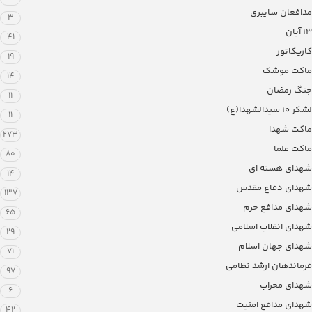
مدافعان سایبری
3
13 آبان
41
کاریکاتور
19
ماکت موشک
14
جنگ رمضان
11
لشکر ۱۰ سیدالشهدا(ع)
11
ماکت شهدا
273
ماکت علما
80
شهدای هسته ای
14
شهدای دفاع مقدس
137
شهدای مدافع حرم
65
شهدای انقلاب اسلامی
29
شهدای جهان اسلام
71
فرماندهان ارشد نظامی
97
شهدای محراب
6
شهدای مدافع امنیت
42