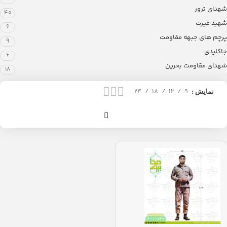
شهدای ترور
40
شهید غیرت
6
پرچم های جبهه مقاومت
9
جاکلیدی
6
شهدای مقاومت بحرین
18
24
18
12
9
نمایش