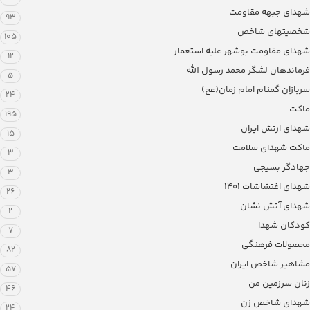
شهدای جبهه مقاومت
93
شخصیتهای شاخص
105
شهدای مقاومت بوشهر علیه استعمار
12
فرماندهان لشگر محمد رسول الله
5
سربازان گمنام امام زمان(عج)
24
ماکت
195
شهدای ارتش ایران
15
ماکت شهدای سلامت
3
جهادگر بسیجی
3
شهدای اغتشاشات 1401
26
شهدای آتش نشان
2
کودکان شهدا
7
محصولات فرهنگی
82
مشاهیر شاخص ایران
57
زنان سرزمین من
46
شهدای شاخص زن
24