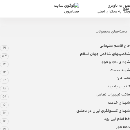
عبور به ناوبری
منو
رفتن به محتوای اصلی
خانه
/
فروشگاه
/
محصولات برچسب خورده “تمثال الشهيد سامي مشيمع”
دسته‌های محصولات
حاج قاسم سلیمانی
19
شخصیتهای شاخص جهان اسلام
53
شهدای ناجا و فراجا
16
شهید خدمت
12
فلسطین
13
تندیس یادبود
15
ماکت تجهیزات نظامی
56
شهدای خدمت
5
شهدای کنسولگری ایران در دمشق
10
خط امام این بود
10
دهه فجر
51