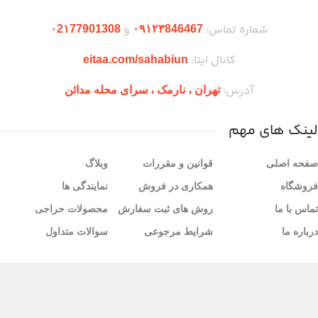
شماره تماس:
و
۰2۱77901308
۰۹۱۲۳846467
کانال ایتا:
eitaa.com/sahabiun
آدرس:
تهران ،‌ نارمک ، سرای محله مدائن
لینک های مهم
صفحه اصلی
قوانین و مقررات
وبلاگ
فروشگاه
همکاری در فروش
نمایندگی ها
تماس با ما
روش های ثبت سفارش
محصولات حراجی
درباره ما
شرایط مرجوعی
سوالات متداول