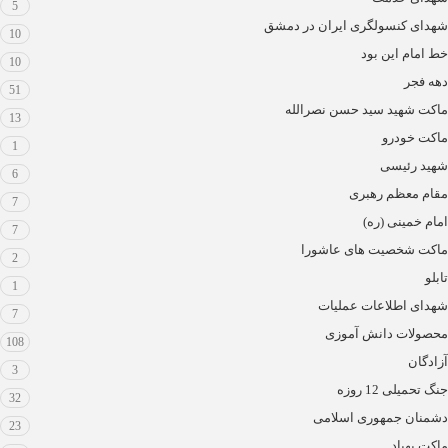
5
شهدای کنسولگری ایران در دمشق
10
خط امام این بود
10
دهه فجر
51
ماکت شهید سید حسن نصرالله
13
ماکت خودرو
1
شهید رئیسی
6
مقام معظم رهبری
7
امام خمینی (ره)
7
ماکت شخصیت های عاشورا
2
تابلو
1
شهدای اطلاعات عملیات
7
محصولات دانش آموزی
108
آزادگان
3
جنگ تحمیلی 12 روزه
32
دشمنان جمهوری اسلامی
23
ماکت پهپاد