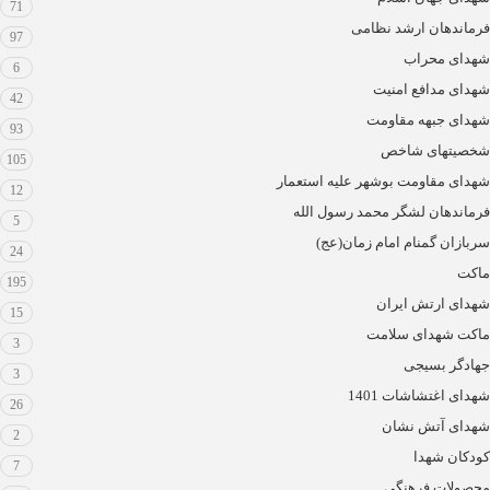
71
فرماندهان ارشد نظامی
97
شهدای محراب
6
شهدای مدافع امنیت
42
شهدای جبهه مقاومت
93
شخصیتهای شاخص
105
شهدای مقاومت بوشهر علیه استعمار
12
فرماندهان لشگر محمد رسول الله
5
سربازان گمنام امام زمان(عج)
24
ماکت
195
شهدای ارتش ایران
15
ماکت شهدای سلامت
3
جهادگر بسیجی
3
شهدای اغتشاشات 1401
26
شهدای آتش نشان
2
کودکان شهدا
7
محصولات فرهنگی