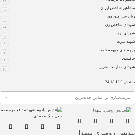
82
مشاهیر شاخص ایران
57
زنان سرزمین من
46
شهدای شاخص زن
24
شهدای ترور
40
شهید غیرت
6
پرچم های جبهه مقاومت
9
جاکلیدی
6
شهدای مقاومت بحرین
18
نمایش
24
18
12
9
تندیس رومیزی شهدا