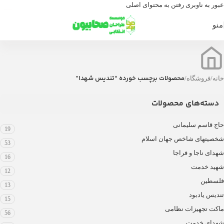
عبور به ناوبری
رفتن به محتوای اصلی
منو
محصولات برچسب خورده “تندیس شهدا”
خانه
/
فروشگاه
/
دسته‌های محصولات
حاج قاسم سلیمانی
19
شخصیتهای شاخص جهان اسلام
53
شهدای ناجا و فراجا
16
شهید خدمت
12
فلسطین
13
تندیس یادبود
15
ماکت تجهیزات نظامی
56
شهدای خدمت