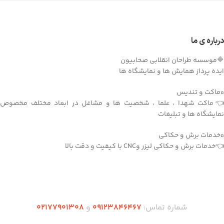
درباره ی ما
🔷موسسه طراحان انقلابی صحابیون
ایده پرداز همایش ها و نمایشگاه ها
▫️ماکت و تندیس
👈ماکت شهدا ، علما ، شخصیت ها و مشاغل در ابعاد مختلف مخصوص
نمایشگاه ها و تبلیغات
▫️خدمات برش و حکاکی
👈خدمات برش و حکاکی لیزر وCNC با کیفیت و دقت بالا
دریافت اپلیکیشن وودمارت شاپ
شماره تماس:
۰۹۱۲۳846467
و
۰2۱77901308