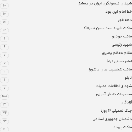
شهدای کنسولگری ایران در دمشق
10
خط امام این بود
10
دهه فجر
51
ماکت شهید سید حسن نصرالله
13
ماکت خودرو
1
شهید رئیسی
6
مقام معظم رهبری
7
امام خمینی (ره)
7
ماکت شخصیت های عاشورا
2
تابلو
1
شهدای اطلاعات عملیات
7
محصولات دانش آموزی
108
آزادگان
3
جنگ تحمیلی 12 روزه
32
دشمنان جمهوری اسلامی
23
ماکت پهپاد
4