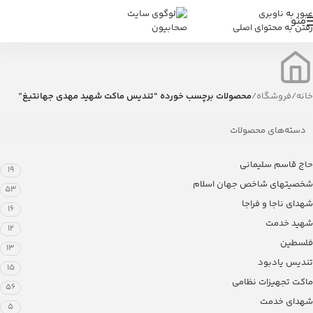
عبور به ناوبری
منو
رفتن به محتوای اصلی
خانه
/
فروشگاه
/
محصولات برچسب خورده “تندیس ماکت شهید مهدی جهانتیغ”
دسته‌های محصولات
حاج قاسم سلیمانی
19
شخصیتهای شاخص جهان اسلام
53
شهدای ناجا و فراجا
16
شهید خدمت
12
فلسطین
13
تندیس یادبود
15
ماکت تجهیزات نظامی
56
شهدای خدمت
5