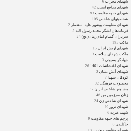
شهدای محراب
6
شهدای مدافع امنیت
42
شهدای جبهه مقاومت
93
شخصیتهای شاخص
105
شهدای مقاومت بوشهر علیه استعمار
12
فرماندهان لشگر محمد رسول الله
5
سربازان گمنام امام زمان(عج)
24
ماکت
195
شهدای ارتش ایران
15
ماکت شهدای سلامت
3
جهادگر بسیجی
3
شهدای اغتشاشات 1401
26
شهدای آتش نشان
2
کودکان شهدا
7
محصولات فرهنگی
82
مشاهیر شاخص ایران
57
زنان سرزمین من
46
شهدای شاخص زن
24
شهدای ترور
40
شهید غیرت
6
پرچم های جبهه مقاومت
9
جاکلیدی
6
شهدای مقاومت بحرین
18