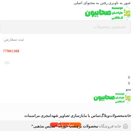
عبور به ناوبری
رفتن به محتوای اصلی
ثبت سفارش:
77901308
-۰21
0
0
منو
دسته بندی ها
خانه
محصولات
وبلاگ
تماس با ما
بازسازی تصاویر شهدا
مجری مراسمات
تماس با ما
خانه
/
فروشگاه
/
محصولات برچسب خورده “تندیس مذهبی”