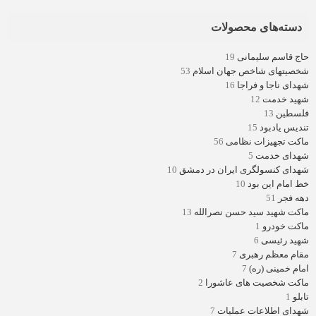
دسته‌های محصولات
حاج قاسم سلیمانی
19
شخصیتهای شاخص جهان اسلام
53
شهدای ناجا و فراجا
16
شهید خدمت
12
فلسطین
13
تندیس یادبود
15
ماکت تجهیزات نظامی
56
شهدای خدمت
5
شهدای کنسولگری ایران در دمشق
10
خط امام این بود
10
دهه فجر
51
ماکت شهید سید حسن نصرالله
13
ماکت خودرو
1
شهید رئیسی
6
مقام معظم رهبری
7
امام خمینی (ره)
7
ماکت شخصیت های عاشورا
2
تابلو
1
شهدای اطلاعات عملیات
7