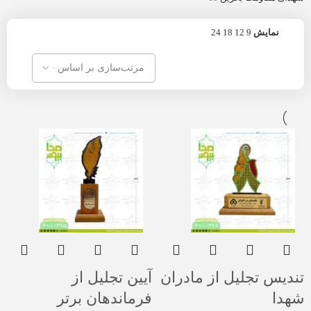
نمایش
9
12
18
24
تندیس تجلیل از مادران
آیین تجلیل از
شهدا
فرماندهان برتر