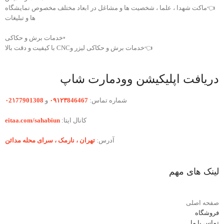
👈ماکت شهدا ، علما ، شخصیت ها و مشاغل در ابعاد مختلف مخصوص نمایشگاه
ها و تبلیغات
▫️خدمات برش و حکاکی
👈خدمات برش و حکاکی لیزر وCNC با کیفیت و دقت بالا
دریافت اپلیکیشن وودمارت شاپ
شماره تماس:
۰۹۱۲۳846467
و
۰2۱77901308
کانال ایتا:
eitaa.com/sahabiun
آدرس:
تهران ،‌ نارمک ، سرای محله مدائن
لینک های مهم
صفحه اصلی
فروشگاه
تماس با ما