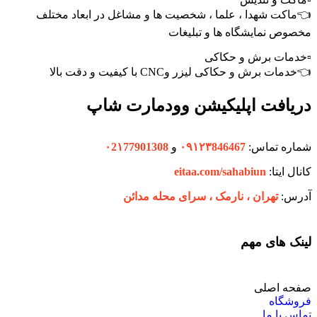
👈ماکت شهدا ، علما ، شخصیت ها و مشاغل در ابعاد مختلف
مخصوص نمایشگاه ها و تبلیغات
▫️خدمات برش و حکاکی
👈خدمات برش و حکاکی لیزر وCNC با کیفیت و دقت بالا
دریافت اپلیکیشن وودمارت شاپ
شماره تماس:
۰۹۱۲۳846467
و
۰2۱77901308
کانال ایتا:
eitaa.com/sahabiun
آدرس:
تهران ،‌ نارمک ، سرای محله مدائن
لینک های مهم
صفحه اصلی
فروشگاه
تماس با ما