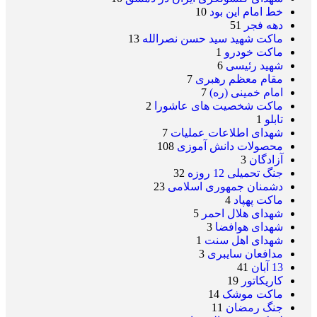
خط امام این بود
10
دهه فجر
51
ماکت شهید سید حسن نصرالله
13
ماکت خودرو
1
شهید رئیسی
6
مقام معظم رهبری
7
امام خمینی (ره)
7
ماکت شخصیت های عاشورا
2
تابلو
1
شهدای اطلاعات عملیات
7
محصولات دانش آموزی
108
آزادگان
3
جنگ تحمیلی 12 روزه
32
دشمنان جمهوری اسلامی
23
ماکت پهپاد
4
شهدای هلال احمر
5
شهدای هوافضا
3
شهدای اهل سنت
1
مدافعان سایبری
3
13 آبان
41
کاریکاتور
19
ماکت موشک
14
جنگ رمضان
11