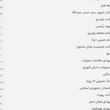
10
ه فجر
51
کت شهید سید حسن نصرالله
13
کت خودرو
1
ید رئیسی
6
ام معظم رهبری
7
ام خمینی (ره)
7
کت شخصیت های عاشورا
2
بلو
1
دای اطلاعات عملیات
7
صولات دانش آموزی
108
ادگان
3
 تحمیلی 12 روزه
32
منان جمهوری اسلامی
23
کت پهپاد
4
دای هلال احمر
5
دای هوافضا