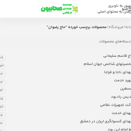
عبور به ناوبری
منو
رفتن به محتوای اصلی
انه
/
فروشگاه
/
محصولات برچسب خورده “حاج رضوان”
دسته‌های محصولات
ج قاسم سلیمانی
19
صیتهای شاخص جهان اسلام
53
دای ناجا و فراجا
16
ید خدمت
12
سطین
13
دیس یادبود
15
کت تجهیزات نظامی
56
دای خدمت
5
دای کنسولگری ایران در دمشق
10
 امام این بود