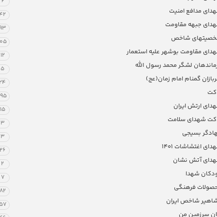
6
دای مدافع امنیت
42
دای جبهه مقاومت
93
صیتهای شاخص
105
دای مقاومت بوشهر علیه استعمار
12
ماندهان لشگر محمد رسول الله
5
بازان گمنام امام زمان(عج)
24
کت
195
دای ارتش ایران
15
کت شهدای سلامت
3
ادگر بسیجی
3
دای اغتشاشات 1401
26
دای آتش نشان
2
دکان شهدا
7
صولات فرهنگی
82
اهیر شاخص ایران
57
ان سرزمین من