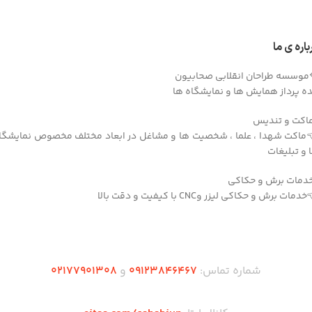
درباره ی 
🔷موسسه طراحان انقلابی صحابی
ایده پرداز همایش ها و نمایشگاه 
▫️ماکت و تند
ماکت شهدا ، علما ، شخصیت ها و مشاغل در ابعاد مختلف مخصوص نمایشگ
ها و تبلیغ
▫️خدمات برش و حکا
👈خدمات برش و حکاکی لیزر وCNC با کیفیت و دقت ب
دریافت اپلیکیشن وودمارت شاپ
۰2۱77901308
و
۰۹۱۲۳846467
شماره تماس: