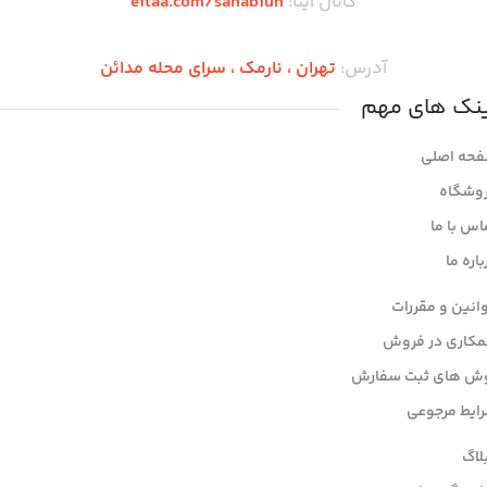
کانال ایتا:
eitaa.com/sahabiun
آدرس:
تهران ،‌ نارمک ، سرای محله مدائن
ینک های مهم
حه اصلی
وشگاه
اس با ما
باره ما
انین و مقررات
کاری در فروش
ش های ثبت سفارش
ایط مرجوعی
لاگ