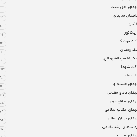
3
دای اهل سنت
1
افعان سایبری
3
ن
41
ریکاتور
19
کت موشک
14
گ رمضان
11
 سیدالشهدا(ع)
11
کت شهدا
273
کت علما
80
دای هسته ای
14
دای دفاع مقدس
137
دای مدافع حرم
65
دای انقلاب اسلامی
29
دای جهان اسلام
71
ماندهان ارشد نظامی
97
دای محراب