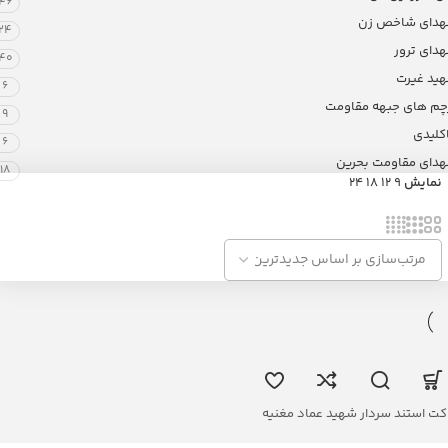
46
دای شاخص زن
24
دای ترور
40
ید غیرت
6
چم های جبهه مقاومت
9
کلیدی
6
دای مقاومت بحرین
18
نمایش
9
12
18
24
کت استند سردار شهید عماد مغنیه