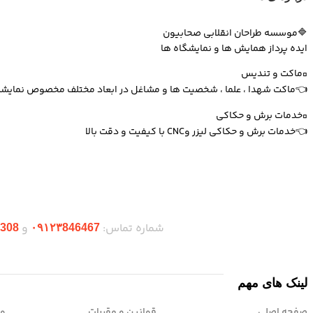
🔷موسسه طراحان انقلابی صحابیون
ایده پرداز همایش ها و نمایشگاه ها
▫️ماکت و تندیس
👈ماکت شهدا ، علما ، شخصیت ها و مشاغل در ابعاد مختلف مخصوص نمایشگا
▫️خدمات برش و حکاکی
👈خدمات برش و حکاکی لیزر وCNC با کیفیت و دقت بالا
دریافت اپلیکیشن وودمارت شاپ
شماره تماس:
و
308
۰۹۱۲۳846467
لینک های مهم
صفحه اصلی
قوانین و مقررات
وب