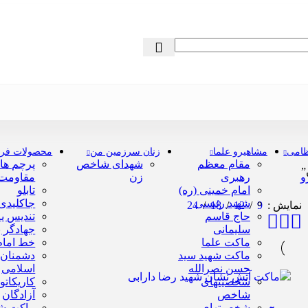
ظامی
مشاهیرو علما
زنان سرزمین من
محصولات فر
مقام معظم
شهدای شاخص
پرچم ها
”
و
رهبری
زن
مقاومت
امام خمینی (ره)
تابلو
شهید رئیسی
جاکلیدی
24
18
12
9
نمایش
حاج قاسم
تندیس یا
سلیمانی
جهادگر 
ماکت علما
خط امام 
ماکت شهید سید
دشمنان 
حسن نصرالله
اسلامی
شخصیتهای
کاریکاتو
شاخص
آزادگان
شخصیتهای
ماکت ش