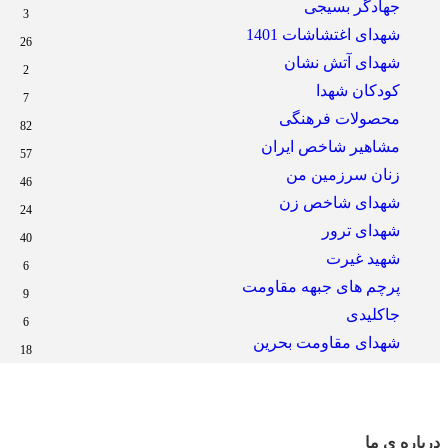
جهادگر بسیجی
3
شهدای اغتشاشات 1401
26
شهدای آتش نشان
2
کودکان شهدا
7
محصولات فرهنگی
82
مشاهیر شاخص ایران
57
زنان سرزمین من
46
شهدای شاخص زن
24
شهدای ترور
40
شهید غیرت
6
پرچم های جبهه مقاومت
9
جاکلیدی
6
شهدای مقاومت بحرین
18
درباره ی ما