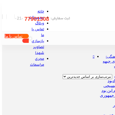
خانه
محصولات
ثبت سفارش:
77901308
-۰21
وبلاگ
تماس با
ما
تماس با ما
بازسازی
تصاویر
شهدا
هنگی
مجری
ی جبهه
مراسمات
دبود
بسیجی
این بود
جمهوری
ر
خصیت