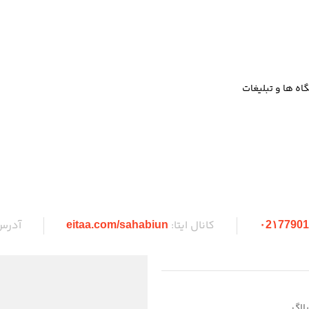
ه ها و تبلیغات
کانال ایتا:
آدرس
eitaa.com/sahabiun
۰2۱77901
لاگ