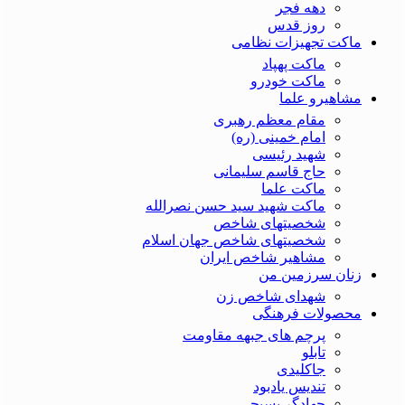
دهه فجر
روز قدس
ماکت تجهیزات نظامی
ماکت پهپاد
ماکت خودرو
مشاهیرو علما
مقام معظم رهبری
امام خمینی (ره)
شهید رئیسی
حاج قاسم سلیمانی
ماکت علما
ماکت شهید سید حسن نصرالله
شخصیتهای شاخص
شخصیتهای شاخص جهان اسلام
مشاهیر شاخص ایران
زنان سرزمین من
شهدای شاخص زن
محصولات فرهنگی
پرچم های جبهه مقاومت
تابلو
جاکلیدی
تندیس یادبود
جهادگر بسیجی