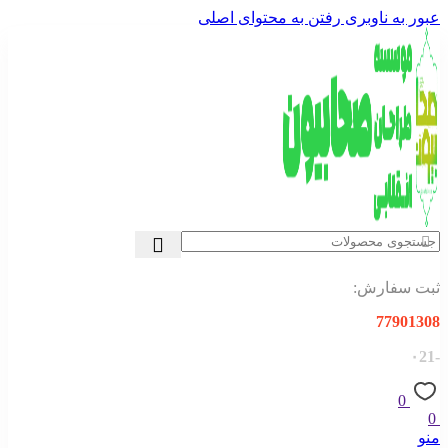
عبور به ناوبری
رفتن به محتوای اصلی
ثبت سفارش:
77901308
-۰21
0
0
منو