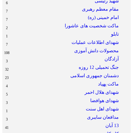
شهید رئیسی
6
مقام معظم رهبری
7
امام خمینی (ره)
7
ماکت شخصیت های عاشورا
2
تابلو
1
شهدای اطلاعات عملیات
7
محصولات دانش آموزی
108
آزادگان
3
جنگ تحمیلی 12 روزه
32
دشمنان جمهوری اسلامی
23
ماکت پهپاد
4
شهدای هلال احمر
5
شهدای هوافضا
3
شهدای اهل سنت
1
مدافعان سایبری
3
13 آبان
41