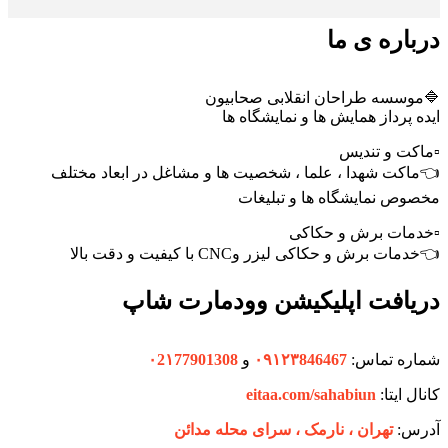
درباره ی ما
🔷موسسه طراحان انقلابی صحابیون
ایده پرداز همایش ها و نمایشگاه ها
▫️ماکت و تندیس
👈ماکت شهدا ، علما ، شخصیت ها و مشاغل در ابعاد مختلف
مخصوص نمایشگاه ها و تبلیغات
▫️خدمات برش و حکاکی
👈خدمات برش و حکاکی لیزر وCNC با کیفیت و دقت بالا
دریافت اپلیکیشن وودمارت شاپ
شماره تماس:
۰۹۱۲۳846467
و
۰2۱77901308
کانال ایتا:
eitaa.com/sahabiun
آدرس:
تهران ،‌ نارمک ، سرای محله مدائن