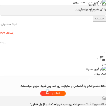
عبور به ناوبری
رفتن به محتوای اصلی
جستجو
ثبت سفارش:
77901308
-۰21
0
0
منو
دسته بندی ها
خانه
محصولات
وبلاگ
تماس با ما
بازسازی تصاویر شهدا
مجری مراسمات
تماس با ما
خانه
/
فروشگاه
/
محصولات برچسب خورده “دفاع از پل قطور”