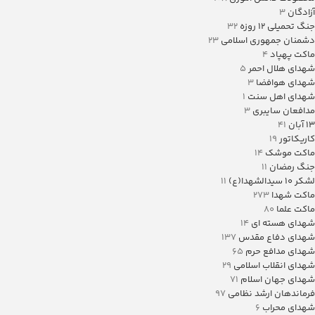
آزادگان
3
جنگ تحمیلی 12 روزه
32
دشمنان جمهوری اسلامی
23
ماکت پهپاد
4
شهدای هلال احمر
5
شهدای هوافضا
3
شهدای اهل سنت
1
مدافعان سایبری
3
13 آبان
41
کاریکاتور
19
ماکت موشک
14
جنگ رمضان
11
لشکر ۱۰ سیدالشهدا(ع)
11
ماکت شهدا
273
ماکت علما
80
شهدای هسته ای
14
شهدای دفاع مقدس
137
شهدای مدافع حرم
65
شهدای انقلاب اسلامی
29
شهدای جهان اسلام
71
فرماندهان ارشد نظامی
97
شهدای محراب
6