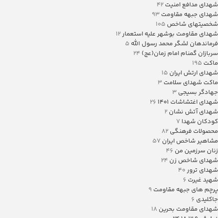
شهدای مدافع امنیت
42
شهدای جبهه مقاومت
93
شخصیتهای شاخص
105
شهدای مقاومت بوشهر علیه استعمار
12
فرماندهان لشگر محمد رسول الله
5
سربازان گمنام امام زمان(عج)
24
ماکت
195
شهدای ارتش ایران
15
ماکت شهدای سلامت
3
جهادگر بسیجی
3
شهدای اغتشاشات 1401
26
شهدای آتش نشان
2
کودکان شهدا
7
محصولات فرهنگی
82
مشاهیر شاخص ایران
57
زنان سرزمین من
46
شهدای شاخص زن
24
شهدای ترور
40
شهید غیرت
6
پرچم های جبهه مقاومت
9
جاکلیدی
6
شهدای مقاومت بحرین
18