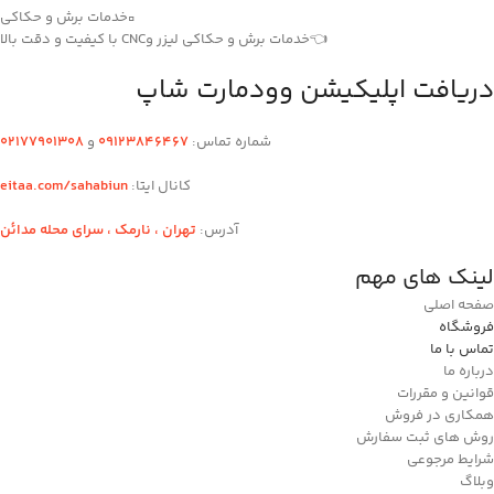
▫️خدمات برش و حکاکی
👈خدمات برش و حکاکی لیزر وCNC با کیفیت و دقت بالا
دریافت اپلیکیشن وودمارت شاپ
شماره تماس:
۰۹۱۲۳846467
و
۰2۱77901308
کانال ایتا:
eitaa.com/sahabiun
آدرس:
تهران ،‌ نارمک ، سرای محله مدائن
لینک های مهم
صفحه اصلی
فروشگاه
تماس با ما
درباره ما
قوانین و مقررات
همکاری در فروش
روش های ثبت سفارش
شرایط مرجوعی
وبلاگ