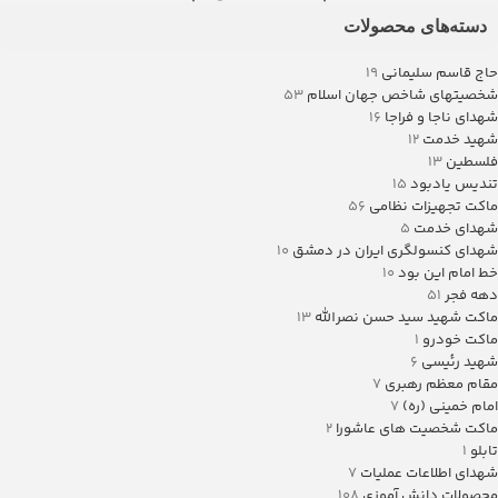
دسته‌های محصولات
حاج قاسم سلیمانی
19
شخصیتهای شاخص جهان اسلام
53
شهدای ناجا و فراجا
16
شهید خدمت
12
فلسطین
13
تندیس یادبود
15
ماکت تجهیزات نظامی
56
شهدای خدمت
5
شهدای کنسولگری ایران در دمشق
10
خط امام این بود
10
دهه فجر
51
ماکت شهید سید حسن نصرالله
13
ماکت خودرو
1
شهید رئیسی
6
مقام معظم رهبری
7
امام خمینی (ره)
7
ماکت شخصیت های عاشورا
2
تابلو
1
شهدای اطلاعات عملیات
7
محصولات دانش آموزی
108