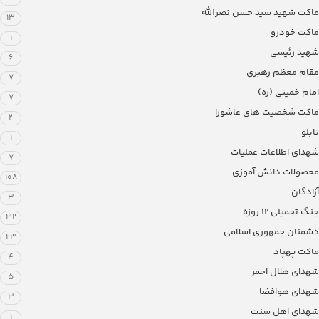
ماکت شهید سید حسن نصرالله
13
ماکت خودرو
1
شهید رئیسی
6
مقام معظم رهبری
7
امام خمینی (ره)
7
ماکت شخصیت های عاشورا
2
تابلو
1
شهدای اطلاعات عملیات
7
محصولات دانش آموزی
108
آزادگان
3
جنگ تحمیلی 12 روزه
32
دشمنان جمهوری اسلامی
23
ماکت پهپاد
4
شهدای هلال احمر
5
شهدای هوافضا
3
شهدای اهل سنت
1