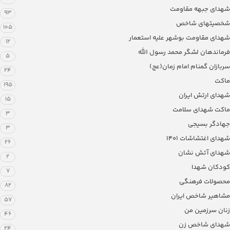
شهدای جبهه مقاومت
93
شخصیتهای شاخص
105
شهدای مقاومت بوشهر علیه استعمار
12
فرماندهان لشگر محمد رسول الله
5
سربازان گمنام امام زمان(عج)
24
ماکت
195
شهدای ارتش ایران
15
ماکت شهدای سلامت
3
جهادگر بسیجی
3
شهدای اغتشاشات 1401
26
شهدای آتش نشان
2
کودکان شهدا
7
محصولات فرهنگی
82
مشاهیر شاخص ایران
57
زنان سرزمین من
46
شهدای شاخص زن
24