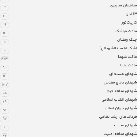
مدافعان سایبری
3
13 آبان
41
کاریکاتور
19
ماکت موشک
14
جنگ رمضان
11
لشکر ۱۰ سیدالشهدا(ع)
11
ماکت شهدا
273
ماکت علما
80
شهدای هسته ای
14
شهدای دفاع مقدس
137
شهدای مدافع حرم
65
شهدای انقلاب اسلامی
29
شهدای جهان اسلام
71
فرماندهان ارشد نظامی
97
شهدای محراب
6
شهدای مدافع امنیت
42