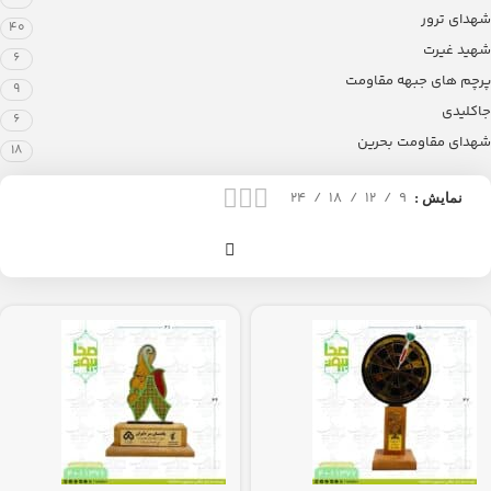
شهدای ترور
40
شهید غیرت
6
پرچم های جبهه مقاومت
9
جاکلیدی
6
شهدای مقاومت بحرین
18
24
18
12
9
نمایش