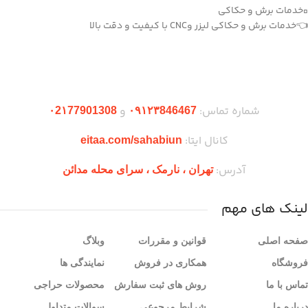
▫️خدمات برش و حکاکی
👈خدمات برش و حکاکی لیزر وCNC با کیفیت و دقت بالا
دریافت اپلیکیشن وودمارت شاپ
شماره تماس:
و
۰2۱77901308
۰۹۱۲۳846467
کانال ایتا:
eitaa.com/sahabiun
آدرس:
تهران ،‌ نارمک ، سرای محله مدائن
لینک های مهم
صفحه اصلی
قوانین و مقررات
وبلاگ
فروشگاه
همکاری در فروش
نمایندگی ها
تماس با ما
روش های ثبت سفارش
محصولات حراجی
درباره ما
شرایط مرجوعی
سوالات متداول