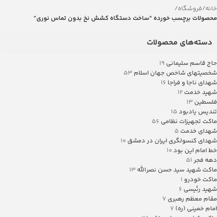
خانه
/
فروشگاه
/
محصولات برچسب خورده “ساخت دستگاه کشش نخ بدون تماس نوری”
دسته‌های محصولات
حاج قاسم سلیمانی
19
شخصیتهای شاخص جهان اسلام
53
شهدای ناجا و فراجا
16
شهید خدمت
12
فلسطین
13
تندیس یادبود
15
ماکت تجهیزات نظامی
56
شهدای خدمت
5
شهدای کنسولگری ایران در دمشق
10
خط امام این بود
10
دهه فجر
51
ماکت شهید سید حسن نصرالله
13
ماکت خودرو
1
شهید رئیسی
6
مقام معظم رهبری
7
امام خمینی (ره)
7