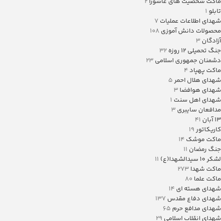
ماکت شخصیت های عاشورا
2
تابلو
1
شهدای اطلاعات عملیات
7
محصولات دانش آموزی
108
آزادگان
3
جنگ تحمیلی 12 روزه
32
دشمنان جمهوری اسلامی
23
ماکت پهپاد
4
شهدای هلال احمر
5
شهدای هوافضا
3
شهدای اهل سنت
1
مدافعان سایبری
3
13 آبان
41
کاریکاتور
19
ماکت موشک
14
جنگ رمضان
11
لشکر ۱۰ سیدالشهدا(ع)
11
ماکت شهدا
273
ماکت علما
80
شهدای هسته ای
14
شهدای دفاع مقدس
137
شهدای مدافع حرم
65
شهدای انقلاب اسلامی
29