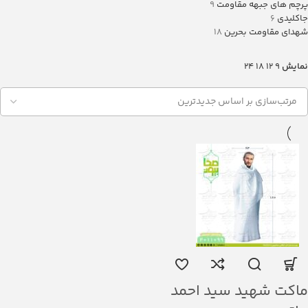
پرچم های جبهه مقاومت
9
جاکلیدی
6
شهدای مقاومت بحرین
18
نمایش
9
12
18
24
ماکت شهید سید احمد