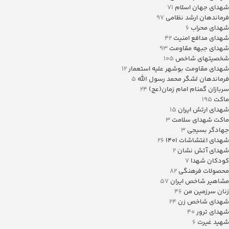
شهدای جهان اسلام
71
فرماندهان ارشد نظامی
97
شهدای محراب
6
شهدای مدافع امنیت
42
شهدای جبهه مقاومت
93
شخصیتهای شاخص
105
شهدای مقاومت بوشهر علیه استعمار
12
فرماندهان لشگر محمد رسول الله
5
سربازان گمنام امام زمان(عج)
24
ماکت
195
شهدای ارتش ایران
15
ماکت شهدای سلامت
3
جهادگر بسیجی
3
شهدای اغتشاشات 1401
26
شهدای آتش نشان
2
کودکان شهدا
7
محصولات فرهنگی
82
مشاهیر شاخص ایران
57
زنان سرزمین من
46
شهدای شاخص زن
24
شهدای ترور
40
شهید غیرت
6