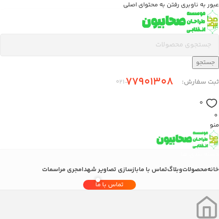
عبور به ناوبری
رفتن به محتوای اصلی
جستجو
77901308
ثبت سفارش:
-۰21
0
0
منو
دسته بندی ها
خانه
محصولات
وبلاگ
تماس با ما
بازسازی تصاویر شهدا
مجری مراسمات
تماس با ما