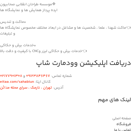
🔷موسسه طراحان انقلابی صحابیون
ایده پرداز همایش ها و نمایشگاه ها
▫️ماکت و تندیس
👈ماکت شهدا ، علما ، شخصیت ها و مشاغل در ابعاد مختلف مخصوص نمایشگاه ها
و تبلیغات
▫️خدمات برش و حکاکی
👈خدمات برش و حکاکی لیزر وCNC با کیفیت و دقت بالا
دریافت اپلیکیشن وودمارت شاپ
شماره تماس:
۰۹۱۲۳846467
و
۰2۱77901308
کانال ایتا:
eitaa.com/sahabiun
آدرس:
تهران ،‌ نارمک ، سرای محله مدائن
لینک های مهم
صفحه اصلی
فروشگاه
تماس با ما