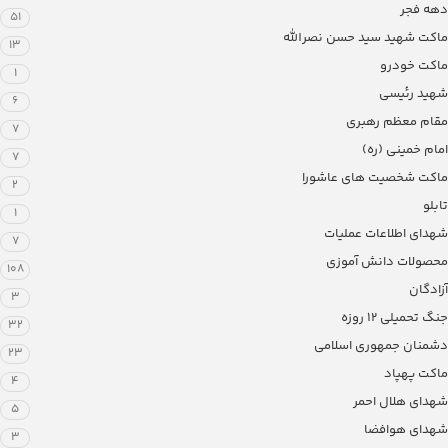
دهه فجر
51
ماکت شهید سید حسن نصرالله
13
ماکت خودرو
1
شهید رئیسی
6
مقام معظم رهبری
7
امام خمینی (ره)
7
ماکت شخصیت های عاشورا
2
تابلو
1
شهدای اطلاعات عملیات
7
محصولات دانش آموزی
108
آزادگان
3
جنگ تحمیلی 12 روزه
32
دشمنان جمهوری اسلامی
23
ماکت پهپاد
4
شهدای هلال احمر
5
شهدای هوافضا
3