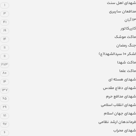
شهدای اهل سنت
1
مدافعان سایبری
3
13 آبان
41
کاریکاتور
19
ماکت موشک
14
جنگ رمضان
11
لشکر ۱۰ سیدالشهدا(ع)
11
ماکت شهدا
273
ماکت علما
80
شهدای هسته ای
14
شهدای دفاع مقدس
137
شهدای مدافع حرم
65
شهدای انقلاب اسلامی
29
شهدای جهان اسلام
71
فرماندهان ارشد نظامی
97
شهدای محراب
6