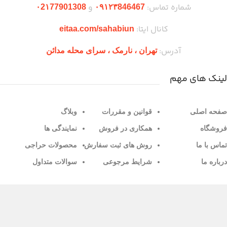
شماره تماس:
و
۰2۱77901308
۰۹۱۲۳846467
کانال ایتا:
eitaa.com/sahabiun
آدرس:
تهران ،‌ نارمک ، سرای محله مدائن
لینک های مهم
صفحه اصلی
قوانین و مقررات
وبلاگ
فروشگاه
همکاری در فروش
نمایندگی ها
تماس با ما
روش های ثبت سفارش
محصولات حراجی
درباره ما
شرایط مرجوعی
سوالات متداول