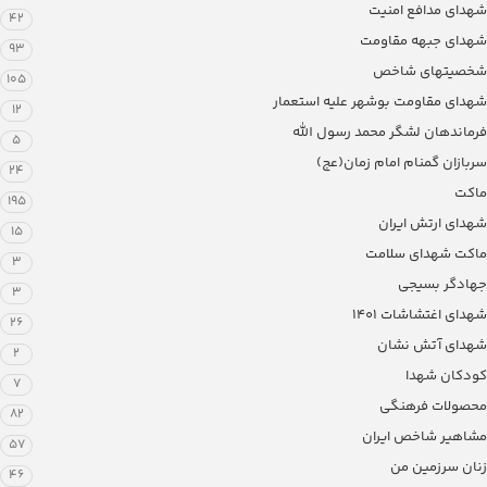
شهدای مدافع امنیت
42
شهدای جبهه مقاومت
93
شخصیتهای شاخص
105
شهدای مقاومت بوشهر علیه استعمار
12
فرماندهان لشگر محمد رسول الله
5
سربازان گمنام امام زمان(عج)
24
ماکت
195
شهدای ارتش ایران
15
ماکت شهدای سلامت
3
جهادگر بسیجی
3
شهدای اغتشاشات 1401
26
شهدای آتش نشان
2
کودکان شهدا
7
محصولات فرهنگی
82
مشاهیر شاخص ایران
57
زنان سرزمین من
46