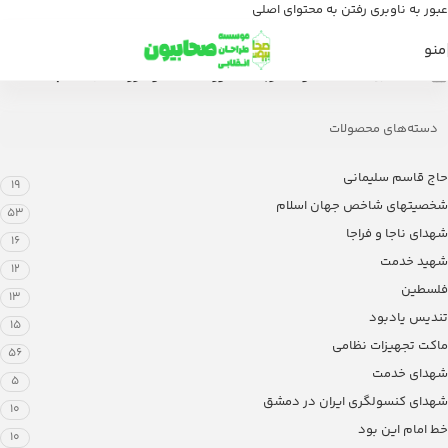
عبور به ناوبری
رفتن به محتوای اصلی
منو
خانه
/
فروشگاه
/
محصولات برچسب خورده “سخنگوی رزمندگان اسلام”
دسته‌های محصولات
حاج قاسم سلیمانی
19
شخصیتهای شاخص جهان اسلام
53
شهدای ناجا و فراجا
16
شهید خدمت
12
فلسطین
13
تندیس یادبود
15
ماکت تجهیزات نظامی
56
شهدای خدمت
5
شهدای کنسولگری ایران در دمشق
10
خط امام این بود
10