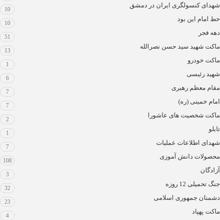
شهدای کنسولگری ایران در دمشق
10
خط امام این بود
10
دهه فجر
51
ماکت شهید سید حسن نصرالله
13
ماکت خودرو
1
شهید رئیسی
6
مقام معظم رهبری
7
امام خمینی (ره)
7
ماکت شخصیت های عاشورا
2
تابلو
1
شهدای اطلاعات عملیات
7
محصولات دانش آموزی
108
آزادگان
3
جنگ تحمیلی 12 روزه
32
دشمنان جمهوری اسلامی
23
ماکت پهپاد
4