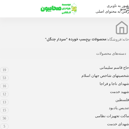
عبور به ناوبری
منو
رفتن به محتوای اصلی
محصولات برچسب خورده “سردار جنگل”
خانه
/
فروشگاه
/
دسته‌های محصولات
حاج قاسم سلیمانی
19
شخصیتهای شاخص جهان اسلام
53
شهدای ناجا و فراجا
16
شهید خدمت
12
فلسطین
13
تندیس یادبود
15
ماکت تجهیزات نظامی
56
شهدای خدمت
5