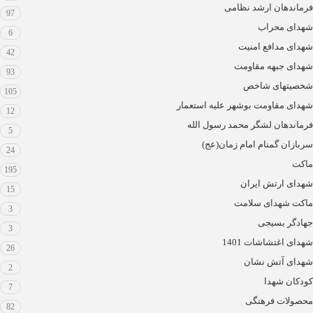
فرماندهان ارشد نظامی
97
شهدای محراب
6
شهدای مدافع امنیت
42
شهدای جبهه مقاومت
93
شخصیتهای شاخص
105
شهدای مقاومت بوشهر علیه استعمار
12
فرماندهان لشگر محمد رسول الله
5
سربازان گمنام امام زمان(عج)
24
ماکت
195
شهدای ارتش ایران
15
ماکت شهدای سلامت
3
جهادگر بسیجی
3
شهدای اغتشاشات 1401
26
شهدای آتش نشان
2
کودکان شهدا
7
محصولات فرهنگی
82