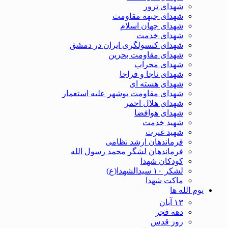
شهدای ترور
شهدای جبهه مقاومت
شهدای جهان اسلام
شهدای خدمت
شهدای کنسولگری ایران در دمشق
شهدای مقاومت بحرین
شهدای محراب
شهدای ناجا و فراجا
شهدای هسته ای
شهدای مقاومت بوشهر علیه استعمار
شهدای هلال احمر
شهدای هوافضا
شهید خدمت
شهید غیرت
فرماندهان ارشد نظامی
فرماندهان لشگر محمد رسول الله
کودکان شهدا
لشکر ۱۰ سیدالشهدا(ع)
ماکت شهدا
یوم الله ها
۱۳ آبان
دهه فجر
روز قدس