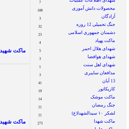
شهدای اطلاعات عملیات
7
محصولات دانش آموزی
108
آزادگان
3
جنگ تحمیلی 12 روزه
32
دشمنان جمهوری اسلامی
23
ماکت پهپاد
4
شهدای هلال احمر
ماکت شهید
5
شهدای هوافضا
3
شهدای اهل سنت
1
مدافعان سایبری
3
13 آبان
41
کاریکاتور
19
ماکت موشک
14
جنگ رمضان
11
لشکر ۱۰ سیدالشهدا(ع)
11
ماکت شهدا
ماکت شهیده
273