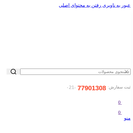
عبور به ناوبری
رفتن به محتوای اصلی
77901308
ثبت سفارش:
-۰21
0
0
منو