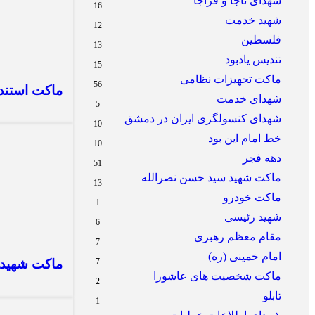
شهدای ناجا و فراجا
16
شهید خدمت
12
فلسطین
13
تندیس یادبود
15
ماکت تجهیزات نظامی
56
ماکت استند
شهدای خدمت
5
شهدای کنسولگری ایران در دمشق
10
خط امام این بود
10
دهه فجر
51
ماکت شهید سید حسن نصرالله
13
ماکت خودرو
1
شهید رئیسی
6
مقام معظم رهبری
7
امام خمینی (ره)
7
ماکت شهیده
ماکت شخصیت های عاشورا
2
تابلو
1