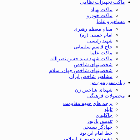
ماکت تجهیزات نظامی
ماکت پهپاد
ماکت خودرو
مشاهیرو علما
مقام معظم رهبری
امام خمینی (ره)
شهید رئیسی
حاج قاسم سلیمانی
ماکت علما
ماکت شهید سید حسن نصرالله
شخصیتهای شاخص
شخصیتهای شاخص جهان اسلام
مشاهیر شاخص ایران
زنان سرزمین من
شهدای شاخص زن
محصولات فرهنگی
پرچم های جبهه مقاومت
تابلو
جاکلیدی
تندیس یادبود
جهادگر بسیجی
خط امام این بود
دشمنان جمهوری اسلامی