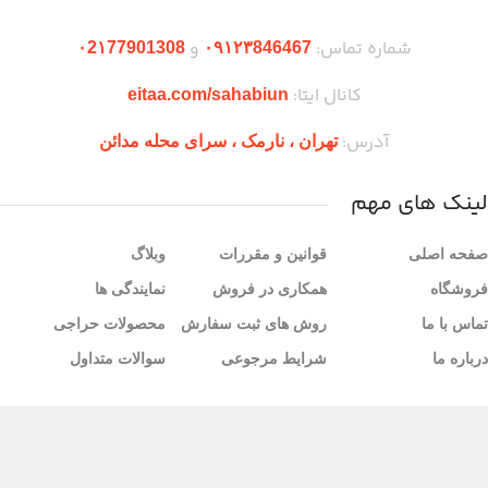
شماره تماس:
و
۰2۱77901308
۰۹۱۲۳846467
کانال ایتا:
eitaa.com/sahabiun
آدرس:
تهران ،‌ نارمک ، سرای محله مدائن
لینک های مهم
صفحه اصلی
قوانین و مقررات
وبلاگ
فروشگاه
همکاری در فروش
نمایندگی ها
تماس با ما
روش های ثبت سفارش
محصولات حراجی
درباره ما
شرایط مرجوعی
سوالات متداول