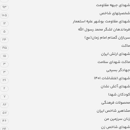
شهدای جبهه مقاومت
93
شخصیتهای شاخص
105
شهدای مقاومت بوشهر علیه استعمار
12
فرماندهان لشگر محمد رسول الله
5
سربازان گمنام امام زمان(عج)
24
ماکت
195
شهدای ارتش ایران
15
ماکت شهدای سلامت
3
جهادگر بسیجی
3
شهدای اغتشاشات 1401
26
شهدای آتش نشان
2
کودکان شهدا
7
محصولات فرهنگی
82
مشاهیر شاخص ایران
57
زنان سرزمین من
46
شهدای شاخص زن
24