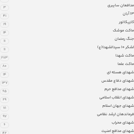
مدافعان سایبری
3
13 آبان
41
کاریکاتور
19
ماکت موشک
14
جنگ رمضان
11
لشکر ۱۰ سیدالشهدا(ع)
11
ماکت شهدا
273
ماکت علما
80
شهدای هسته ای
14
شهدای دفاع مقدس
137
شهدای مدافع حرم
65
شهدای انقلاب اسلامی
29
شهدای جهان اسلام
71
فرماندهان ارشد نظامی
97
شهدای محراب
6
شهدای مدافع امنیت
42