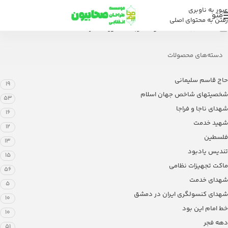
عبور به ناوبری
منو
رفتن به محتوای اصلی
خانه
/
فروشگاه
/
محصولات برچسب خورده “شهیده ناهید فاتحی”
دسته‌های محصولات
حاج قاسم سلیمانی
19
شخصیتهای شاخص جهان اسلام
53
شهدای ناجا و فراجا
16
شهید خدمت
12
فلسطین
13
تندیس یادبود
15
ماکت تجهیزات نظامی
56
شهدای خدمت
5
شهدای کنسولگری ایران در دمشق
10
خط امام این بود
10
دهه فجر
51