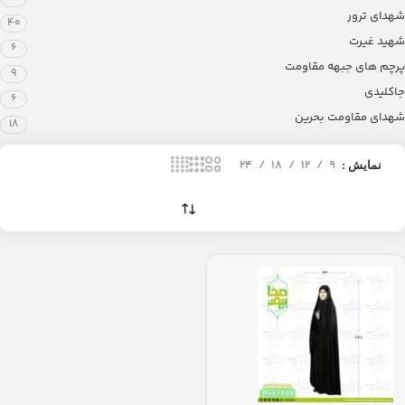
شهدای ترور
40
شهید غیرت
6
پرچم های جبهه مقاومت
9
جاکلیدی
6
شهدای مقاومت بحرین
18
24
18
12
9
نمایش