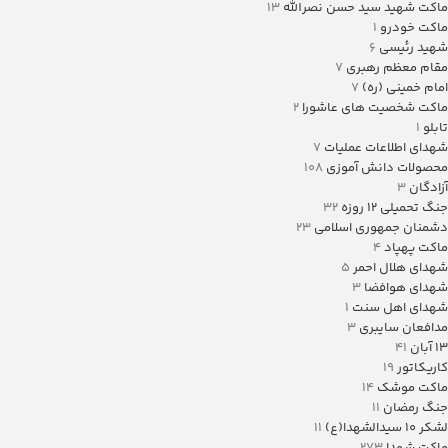
ماکت شهید سید حسن نصرالله
13
ماکت خودرو
1
شهید رئیسی
6
مقام معظم رهبری
7
امام خمینی (ره)
7
ماکت شخصیت های عاشورا
2
تابلو
1
شهدای اطلاعات عملیات
7
محصولات دانش آموزی
108
آزادگان
3
جنگ تحمیلی 12 روزه
32
دشمنان جمهوری اسلامی
23
ماکت پهپاد
4
شهدای هلال احمر
5
شهدای هوافضا
3
شهدای اهل سنت
1
مدافعان سایبری
3
13 آبان
41
کاریکاتور
19
ماکت موشک
14
جنگ رمضان
11
لشکر ۱۰ سیدالشهدا(ع)
11