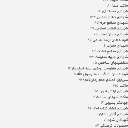
ماکت شهدا
273
ماکت علما
80
شهدای هسته ای
14
شهدای دفاع مقدس
137
شهدای مدافع حرم
65
شهدای انقلاب اسلامی
29
شهدای جهان اسلام
71
فرماندهان ارشد نظامی
97
شهدای محراب
6
شهدای مدافع امنیت
42
شهدای جبهه مقاومت
93
شخصیتهای شاخص
105
شهدای مقاومت بوشهر علیه استعمار
12
فرماندهان لشگر محمد رسول الله
5
سربازان گمنام امام زمان(عج)
24
ماکت
195
شهدای ارتش ایران
15
ماکت شهدای سلامت
3
جهادگر بسیجی
3
شهدای اغتشاشات 1401
26
شهدای آتش نشان
2
کودکان شهدا
7
محصولات فرهنگی
82