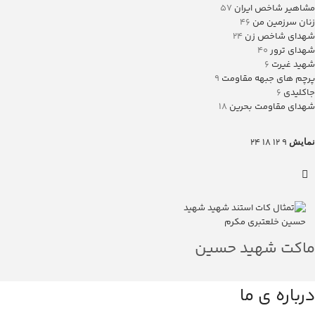
مشاهیر شاخص ایران
57
زنان سرزمین من
46
شهدای شاخص زن
24
شهدای ترور
40
شهید غیرت
6
پرچم های جبهه مقاومت
9
جاکلیدی
6
شهدای مقاومت بحرین
18
24
18
12
9
نمایش
ماکت شهید حسین
خلعتبری
درباره ی ما