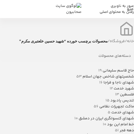
عبور به ناوبری
منو
رفتن به محتوای اصلی
خانه
/
فروشگاه
/
محصولات برچسب خورده “شهید حسین خلعتبری مکرم”
دسته‌های محصولات
حاج قاسم سلیمانی
19
شخصیتهای شاخص جهان اسلام
53
شهدای ناجا و فراجا
16
شهید خدمت
12
فلسطین
13
تندیس یادبود
15
ماکت تجهیزات نظامی
56
شهدای خدمت
5
شهدای کنسولگری ایران در دمشق
10
خط امام این بود
10
دهه فجر
51