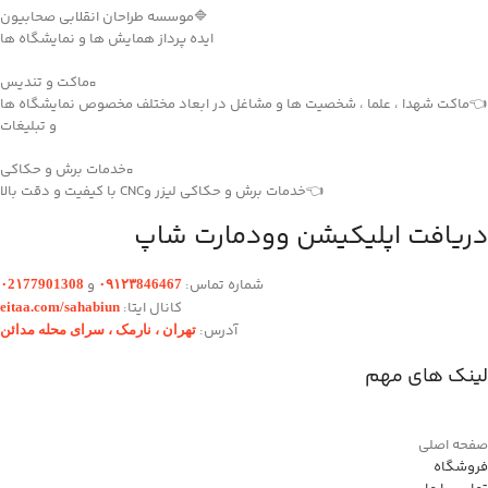
🔷موسسه طراحان انقلابی صحابیون
ایده پرداز همایش ها و نمایشگاه ها
▫️ماکت و تندیس
👈ماکت شهدا ، علما ، شخصیت ها و مشاغل در ابعاد مختلف مخصوص نمایشگاه ها
و تبلیغات
▫️خدمات برش و حکاکی
👈خدمات برش و حکاکی لیزر وCNC با کیفیت و دقت بالا
دریافت اپلیکیشن وودمارت شاپ
شماره تماس:
و
۰2۱77901308
۰۹۱۲۳846467
کانال ایتا:
eitaa.com/sahabiun
آدرس:
تهران ،‌ نارمک ، سرای محله مدائن
لینک های مهم
صفحه اصلی
فروشگاه