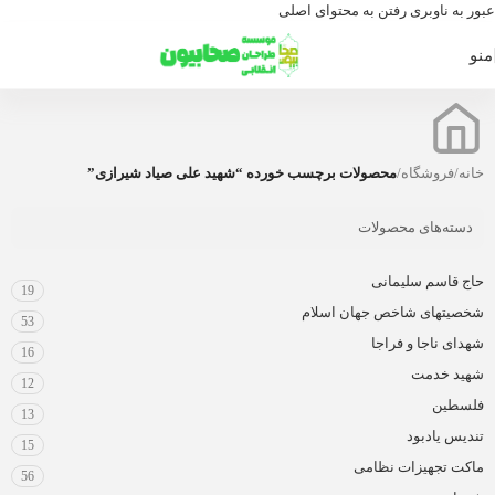
عبور به ناوبری
رفتن به محتوای اصلی
منو
خانه
/
فروشگاه
/
محصولات برچسب خورده “شهید علی صیاد شیرازی”
دسته‌های محصولات
حاج قاسم سلیمانی
19
شخصیتهای شاخص جهان اسلام
53
شهدای ناجا و فراجا
16
شهید خدمت
12
فلسطین
13
تندیس یادبود
15
ماکت تجهیزات نظامی
56