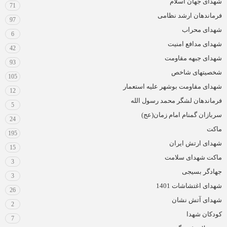
شهدای جهان اسلام
71
فرماندهان ارشد نظامی
97
شهدای محراب
6
شهدای مدافع امنیت
42
شهدای جبهه مقاومت
93
شخصیتهای شاخص
105
شهدای مقاومت بوشهر علیه استعمار
12
فرماندهان لشگر محمد رسول الله
5
سربازان گمنام امام زمان(عج)
24
ماکت
195
شهدای ارتش ایران
15
ماکت شهدای سلامت
3
جهادگر بسیجی
3
شهدای اغتشاشات 1401
26
شهدای آتش نشان
2
کودکان شهدا
7