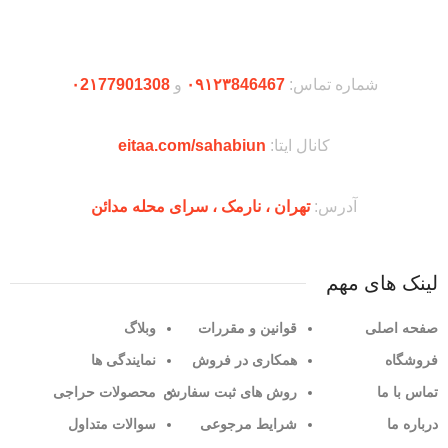
دریافت اپلیکیشن وودمارت شاپ
شماره تماس:
۰۹۱۲۳846467
و
۰2۱77901308
کانال ایتا:
eitaa.com/sahabiun
آدرس:
تهران ،‌ نارمک ، سرای محله مدائن
لینک های مهم
صفحه اصلی
قوانین و مقررات
وبلاگ
فروشگاه
همکاری در فروش
نمایندگی ها
تماس با ما
روش های ثبت سفارش
محصولات حراجی
درباره ما
شرایط مرجوعی
سوالات متداول