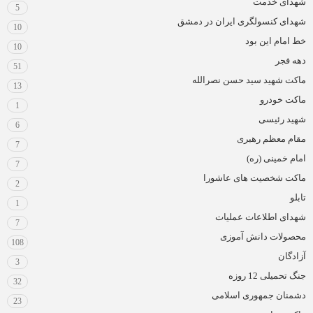
شهدای خدمت
5
شهدای کنسولگری ایران در دمشق
10
خط امام این بود
10
دهه فجر
51
ماکت شهید سید حسن نصرالله
13
ماکت خودرو
1
شهید رئیسی
6
مقام معظم رهبری
7
امام خمینی (ره)
7
ماکت شخصیت های عاشورا
2
تابلو
1
شهدای اطلاعات عملیات
7
محصولات دانش آموزی
108
آزادگان
3
جنگ تحمیلی 12 روزه
32
دشمنان جمهوری اسلامی
23