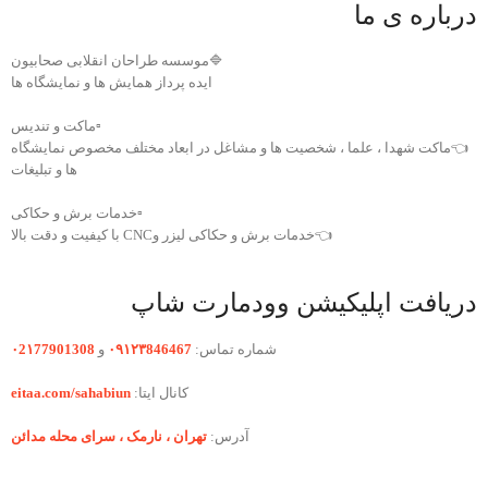
درباره ی ما
🔷موسسه طراحان انقلابی صحابیون
ایده پرداز همایش ها و نمایشگاه ها
▫️ماکت و تندیس
👈ماکت شهدا ، علما ، شخصیت ها و مشاغل در ابعاد مختلف مخصوص نمایشگاه
ها و تبلیغات
▫️خدمات برش و حکاکی
👈خدمات برش و حکاکی لیزر وCNC با کیفیت و دقت بالا
دریافت اپلیکیشن وودمارت شاپ
شماره تماس:
۰۹۱۲۳846467
و
۰2۱77901308
کانال ایتا:
eitaa.com/sahabiun
آدرس:
تهران ،‌ نارمک ، سرای محله مدائن