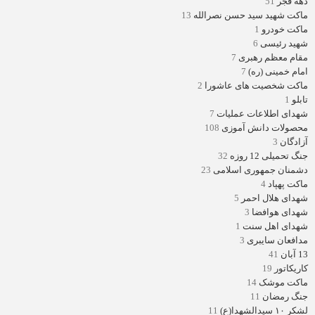
دهه فجر
51
ماکت شهید سید حسن نصرالله
13
ماکت خودرو
1
شهید رئیسی
6
مقام معظم رهبری
7
امام خمینی (ره)
7
ماکت شخصیت های عاشورا
2
تابلو
1
شهدای اطلاعات عملیات
7
محصولات دانش آموزی
108
آزادگان
3
جنگ تحمیلی 12 روزه
32
دشمنان جمهوری اسلامی
23
ماکت پهپاد
4
شهدای هلال احمر
5
شهدای هوافضا
3
شهدای اهل سنت
1
مدافعان سایبری
3
13 آبان
41
کاریکاتور
19
ماکت موشک
14
جنگ رمضان
11
لشکر ۱۰ سیدالشهدا(ع)
11