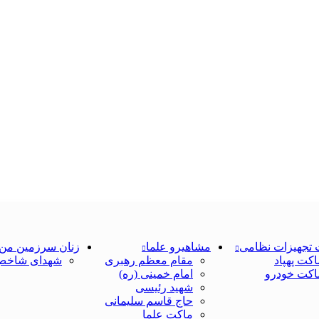
 تجهیزات نظامی
مشاهیرو علما
زنان سرزمین من
اکت پهپاد
مقام معظم رهبری
شهدای شاخص
اکت خودرو
امام خمینی (ره)
شهید رئیسی
حاج قاسم سلیمانی
ماکت علما