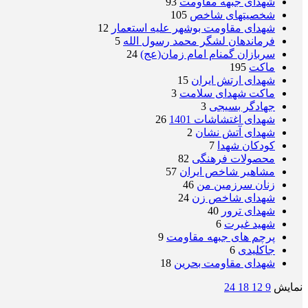
شهدای جبهه مقاومت
93
شخصیتهای شاخص
105
شهدای مقاومت بوشهر علیه استعمار
12
فرماندهان لشگر محمد رسول الله
5
سربازان گمنام امام زمان(عج)
24
ماکت
195
شهدای ارتش ایران
15
ماکت شهدای سلامت
3
جهادگر بسیجی
3
شهدای اغتشاشات 1401
26
شهدای آتش نشان
2
کودکان شهدا
7
محصولات فرهنگی
82
مشاهیر شاخص ایران
57
زنان سرزمین من
46
شهدای شاخص زن
24
شهدای ترور
40
شهید غیرت
6
پرچم های جبهه مقاومت
9
جاکلیدی
6
شهدای مقاومت بحرین
18
نمایش
9
12
18
24