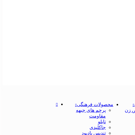
محصولات فرهنگی
 زن
پرچم های جبهه
مقاومت
تابلو
جاکلیدی
تندیس یادبود