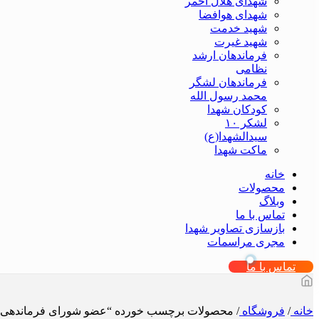
شهدای هلال احمر
شهدای هوافضا
شهید خدمت
شهید غیرت
فرماندهان ارشد
نظامی
فرماندهان لشگر
محمد رسول الله
کودکان شهدا
لشکر ۱۰
سیدالشهدا(ع)
ماکت شهدا
خانه
محصولات
وبلاگ
تماس با ما
بازسازی تصاویر شهدا
مجری مراسمات
تماس با ما
خانه
/
فروشگاه
/
محصولات برچسب خورده “عضو شورای فرماندهی 