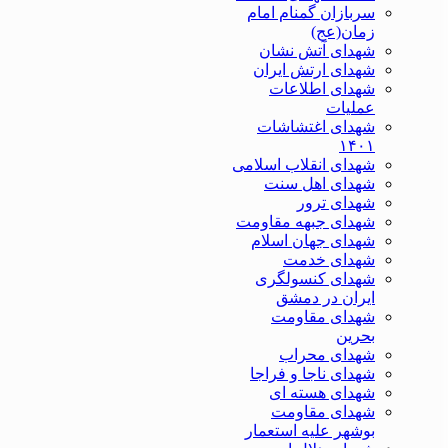
سربازان گمنام امام
زمان(عج)
شهدای آتش نشان
شهدای ارتش ایران
شهدای اطلاعات
عملیات
شهدای اغتشاشات
۱۴۰۱
شهدای انقلاب اسلامی
شهدای اهل سنت
شهدای ترور
شهدای جبهه مقاومت
شهدای جهان اسلام
شهدای خدمت
شهدای کنسولگری
ایران در دمشق
شهدای مقاومت
بحرین
شهدای محراب
شهدای ناجا و فراجا
شهدای هسته ای
شهدای مقاومت
بوشهر علیه استعمار