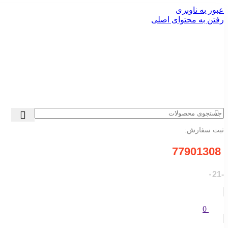
عبور به ناوبری
رفتن به محتوای اصلی
ثبت سفارش:
77901308
-۰21
0