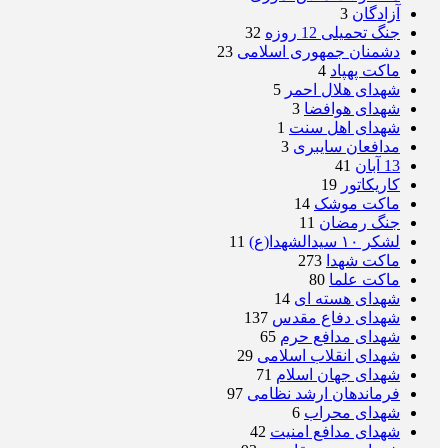
آزادگان
3
جنگ تحمیلی 12 روزه
32
دشمنان جمهوری اسلامی
23
ماکت پهپاد
4
شهدای هلال احمر
5
شهدای هوافضا
3
شهدای اهل سنت
1
مدافعان سایبری
3
13 آبان
41
کاریکاتور
19
ماکت موشک
14
جنگ رمضان
11
لشکر ۱۰ سیدالشهدا(ع)
11
ماکت شهدا
273
ماکت علما
80
شهدای هسته ای
14
شهدای دفاع مقدس
137
شهدای مدافع حرم
65
شهدای انقلاب اسلامی
29
شهدای جهان اسلام
71
فرماندهان ارشد نظامی
97
شهدای محراب
6
شهدای مدافع امنیت
42