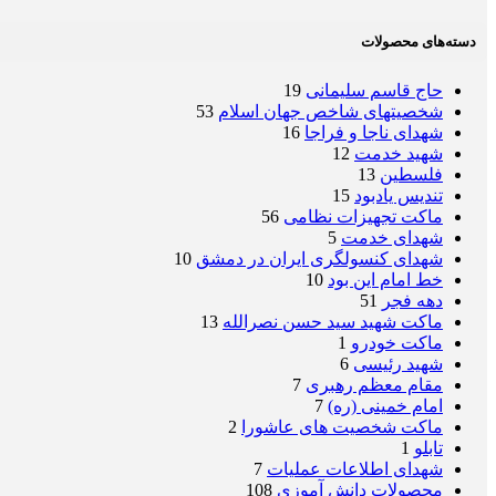
دسته‌های محصولات
حاج قاسم سلیمانی
19
شخصیتهای شاخص جهان اسلام
53
شهدای ناجا و فراجا
16
شهید خدمت
12
فلسطین
13
تندیس یادبود
15
ماکت تجهیزات نظامی
56
شهدای خدمت
5
شهدای کنسولگری ایران در دمشق
10
خط امام این بود
10
دهه فجر
51
ماکت شهید سید حسن نصرالله
13
ماکت خودرو
1
شهید رئیسی
6
مقام معظم رهبری
7
امام خمینی (ره)
7
ماکت شخصیت های عاشورا
2
تابلو
1
شهدای اطلاعات عملیات
7
محصولات دانش آموزی
108