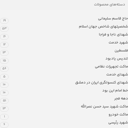
دسته‌های محصولات
حاج قاسم سلیمانی
19
شخصیتهای شاخص جهان اسلام
53
شهدای ناجا و فراجا
16
شهید خدمت
12
فلسطین
13
تندیس یادبود
15
ماکت تجهیزات نظامی
56
شهدای خدمت
5
شهدای کنسولگری ایران در دمشق
10
خط امام این بود
10
دهه فجر
51
ماکت شهید سید حسن نصرالله
13
ماکت خودرو
1
شهید رئیسی
6