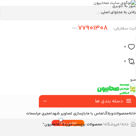
عبور به ناوبری
رفتن به محتوای اصلی
77901308
ثبت سفارش:
-۰21
0
0
منو
دسته بندی ها
خانه
محصولات
وبلاگ
تماس با ما
بازسازی تصاویر شهدا
مجری مراسمات
تماس با ما
خانه
/
فروشگاه
/
محصولات برچسب خورده “فاطمیون”