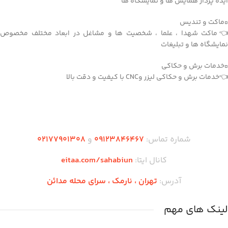
ایده پرداز همایش ها و نمایشگاه ها
▫️ماکت و تندیس
👈ماکت شهدا ، علما ، شخصیت ها و مشاغل در ابعاد مختلف مخصوص
نمایشگاه ها و تبلیغات
▫️خدمات برش و حکاکی
👈خدمات برش و حکاکی لیزر وCNC با کیفیت و دقت بالا
دریافت اپلیکیشن وودمارت شاپ
شماره تماس:
۰۹۱۲۳846467
و
۰2۱77901308
کانال ایتا:
eitaa.com/sahabiun
آدرس:
تهران ،‌ نارمک ، سرای محله مدائن
لینک های مهم