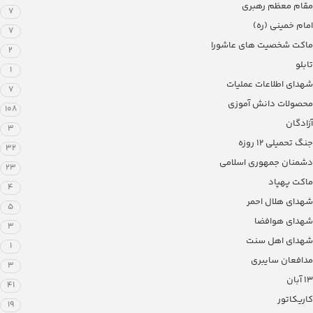
مقام معظم رهبری
7
امام خمینی (ره)
7
ماکت شخصیت های عاشورا
2
تابلو
1
شهدای اطلاعات عملیات
7
محصولات دانش آموزی
108
آزادگان
3
جنگ تحمیلی 12 روزه
32
دشمنان جمهوری اسلامی
23
ماکت پهپاد
4
شهدای هلال احمر
5
شهدای هوافضا
3
شهدای اهل سنت
1
مدافعان سایبری
3
13 آبان
41
کاریکاتور
19