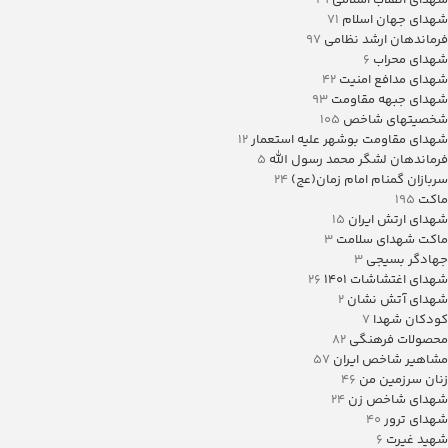
شهدای انقلاب اسلامی
29
شهدای جهان اسلام
71
فرماندهان ارشد نظامی
97
شهدای محراب
6
شهدای مدافع امنیت
42
شهدای جبهه مقاومت
93
شخصیتهای شاخص
105
شهدای مقاومت بوشهر علیه استعمار
12
فرماندهان لشگر محمد رسول الله
5
سربازان گمنام امام زمان(عج)
24
ماکت
195
شهدای ارتش ایران
15
ماکت شهدای سلامت
3
جهادگر بسیجی
3
شهدای اغتشاشات 1401
26
شهدای آتش نشان
2
کودکان شهدا
7
محصولات فرهنگی
82
مشاهیر شاخص ایران
57
زنان سرزمین من
46
شهدای شاخص زن
24
شهدای ترور
40
شهید غیرت
6