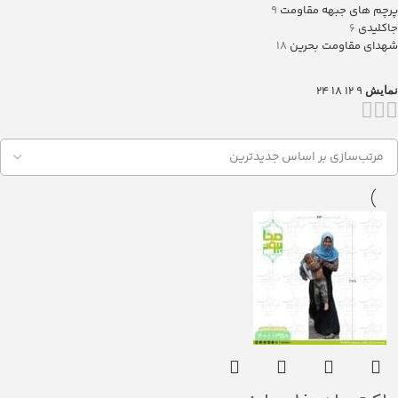
پرچم های جبهه مقاومت
9
جاکلیدی
6
شهدای مقاومت بحرین
18
24
18
12
9
نمایش