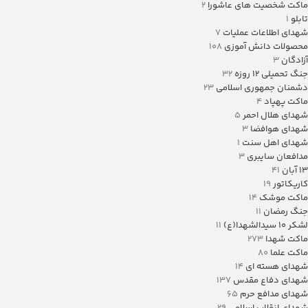
ماکت شخصیت های عاشورا
2
تابلو
1
شهدای اطلاعات عملیات
7
محصولات دانش آموزی
108
آزادگان
3
جنگ تحمیلی 12 روزه
32
دشمنان جمهوری اسلامی
23
ماکت پهپاد
4
شهدای هلال احمر
5
شهدای هوافضا
3
شهدای اهل سنت
1
مدافعان سایبری
3
13 آبان
41
کاریکاتور
19
ماکت موشک
14
جنگ رمضان
11
لشکر ۱۰ سیدالشهدا(ع)
11
ماکت شهدا
273
ماکت علما
80
شهدای هسته ای
14
شهدای دفاع مقدس
137
شهدای مدافع حرم
65