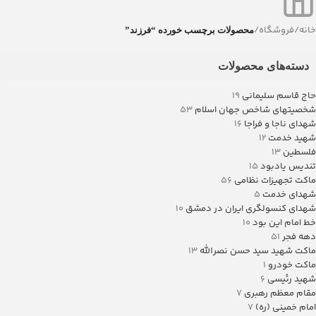
خانه
/
فروشگاه
/
محصولات برچسب خورده “فرزند”
دسته‌های محصولات
حاج قاسم سلیمانی
19
شخصیتهای شاخص جهان اسلام
53
شهدای ناجا و فراجا
16
شهید خدمت
12
فلسطین
13
تندیس یادبود
15
ماکت تجهیزات نظامی
56
شهدای خدمت
5
شهدای کنسولگری ایران در دمشق
10
خط امام این بود
10
دهه فجر
51
ماکت شهید سید حسن نصرالله
13
ماکت خودرو
1
شهید رئیسی
6
مقام معظم رهبری
7
امام خمینی (ره)
7