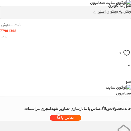
عبور به ناوبری
رفتن به محتوای اصلی
ثبت سفارش:
77901308
-۰21
0
0
منو
دسته بندی ها
خانه
محصولات
وبلاگ
تماس با ما
بازسازی تصاویر شهدا
مجری مراسمات
تماس با ما