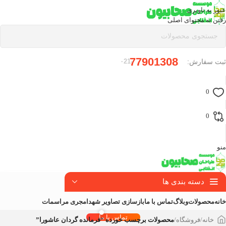
عبور به ناوبری
رفتن به محتوای اصلی
77901308
ثبت سفارش:
-۰21
0
0
منو
دسته بندی ها
خانه
محصولات
وبلاگ
تماس با ما
بازسازی تصاویر شهدا
مجری مراسمات
تماس با ما
خانه
/
فروشگاه
/
محصولات برچسب خورده “فرمانده گردان عاشورا”