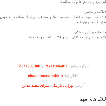
ایده پرداز همایش ها و نمایشگاه ها
▫️ماکت و تندیس
👈ماکت شهدا ، علما ، شخصیت ها و مشاغل در ابعاد مختلف مخصوص
نمایشگاه ها و تبلیغات
▫️خدمات برش و حکاکی
👈خدمات برش و حکاکی لیزر وCNC با کیفیت و دقت بالا
دریافت اپلیکیشن وودمارت شاپ
شماره تماس:
۰۹۱۲۳846467
و
۰2۱77901308
کانال ایتا:
eitaa.com/sahabiun
آدرس:
تهران ،‌ نارمک ، سرای محله مدائن
لینک های مهم