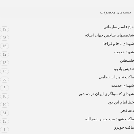
دسته‌های محصولات
حاج قاسم سلیمانی
19
شخصیتهای شاخص جهان اسلام
53
شهدای ناجا و فراجا
16
شهید خدمت
12
فلسطین
13
تندیس یادبود
15
ماکت تجهیزات نظامی
56
شهدای خدمت
5
شهدای کنسولگری ایران در دمشق
10
خط امام این بود
10
دهه فجر
51
ماکت شهید سید حسن نصرالله
13
ماکت خودرو
1