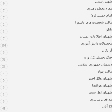
شهید رئیسی
6
مقام معظم رهبری
7
امام خمینی (ره)
7
ماکت شخصیت های عاشورا
2
تابلو
1
شهدای اطلاعات عملیات
7
محصولات دانش آموزی
108
آزادگان
3
جنگ تحمیلی 12 روزه
32
دشمنان جمهوری اسلامی
23
ماکت پهپاد
4
شهدای هلال احمر
5
شهدای هوافضا
3
شهدای اهل سنت
1
مدافعان سایبری
3
13 آبان
41