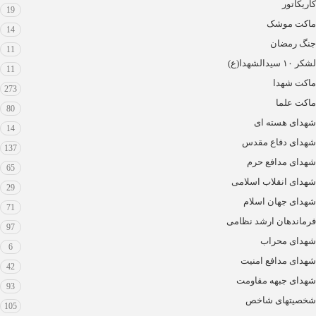
کاریکاتور
19
ماکت موشک
14
جنگ رمضان
11
لشکر ۱۰ سیدالشهدا(ع)
11
ماکت شهدا
273
ماکت علما
80
شهدای هسته ای
14
شهدای دفاع مقدس
137
شهدای مدافع حرم
65
شهدای انقلاب اسلامی
29
شهدای جهان اسلام
71
فرماندهان ارشد نظامی
97
شهدای محراب
6
شهدای مدافع امنیت
42
شهدای جبهه مقاومت
93
شخصیتهای شاخص
105