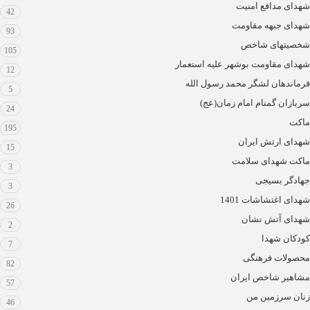
شهدای مدافع امنیت
42
شهدای جبهه مقاومت
93
شخصیتهای شاخص
105
شهدای مقاومت بوشهر علیه استعمار
12
فرماندهان لشگر محمد رسول الله
5
سربازان گمنام امام زمان(عج)
24
ماکت
195
شهدای ارتش ایران
15
ماکت شهدای سلامت
3
جهادگر بسیجی
3
شهدای اغتشاشات 1401
26
شهدای آتش نشان
2
کودکان شهدا
7
محصولات فرهنگی
82
مشاهیر شاخص ایران
57
زنان سرزمین من
46