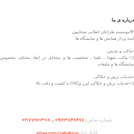
درباره ی ما
🔷موسسه طراحان انقلابی صحابیون
ایده پرداز همایش ها و نمایشگاه ها
▫️ماکت و تندیس
👈ماکت شهدا ، علما ، شخصیت ها و مشاغل در ابعاد مختلف مخصوص
نمایشگاه ها و تبلیغات
▫️خدمات برش و حکاکی
👈خدمات برش و حکاکی لیزر وCNC با کیفیت و دقت بالا
دریافت اپلیکیشن وودمارت شاپ
۰2۱77901308
۰۹۱۲۳846467
شماره تماس:
و
eitaa.com/sahabiun
کانال ایتا: