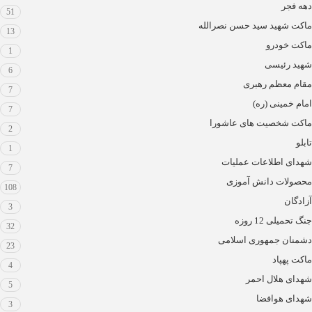
دهه فجر
51
ماکت شهید سید حسن نصرالله
13
ماکت خودرو
1
شهید رئیسی
6
مقام معظم رهبری
7
امام خمینی (ره)
7
ماکت شخصیت های عاشورا
2
تابلو
1
شهدای اطلاعات عملیات
7
محصولات دانش آموزی
108
آزادگان
3
جنگ تحمیلی 12 روزه
32
دشمنان جمهوری اسلامی
23
ماکت پهپاد
4
شهدای هلال احمر
5
شهدای هوافضا
3