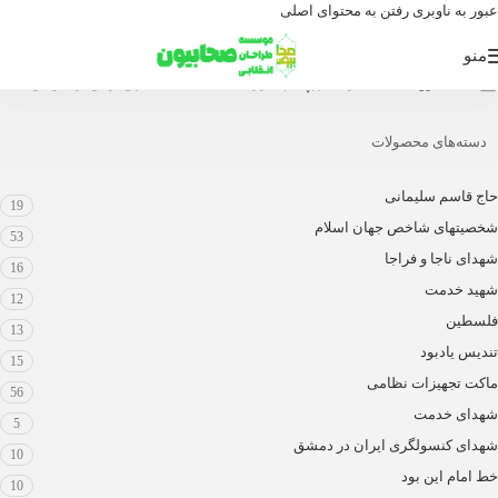
عبور به ناوبری
رفتن به محتوای اصلی
منو
محصولات برچسب خورده “ماکت استند شهید وحید زمانی نیا”
خانه
/
فروشگاه
/
دسته‌های محصولات
حاج قاسم سلیمانی
19
شخصیتهای شاخص جهان اسلام
53
شهدای ناجا و فراجا
16
شهید خدمت
12
فلسطین
13
تندیس یادبود
15
ماکت تجهیزات نظامی
56
شهدای خدمت
5
شهدای کنسولگری ایران در دمشق
10
خط امام این بود
10