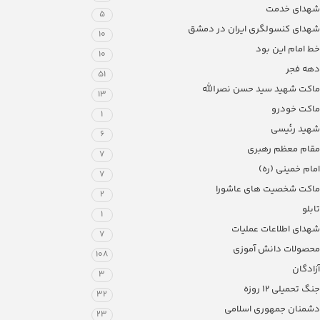
شهدای خدمت
5
شهدای کنسولگری ایران در دمشق
10
خط امام این بود
10
دهه فجر
51
ماکت شهید سید حسن نصرالله
13
ماکت خودرو
1
شهید رئیسی
6
مقام معظم رهبری
7
امام خمینی (ره)
7
ماکت شخصیت های عاشورا
2
تابلو
1
شهدای اطلاعات عملیات
7
محصولات دانش آموزی
108
آزادگان
3
جنگ تحمیلی 12 روزه
32
دشمنان جمهوری اسلامی
23