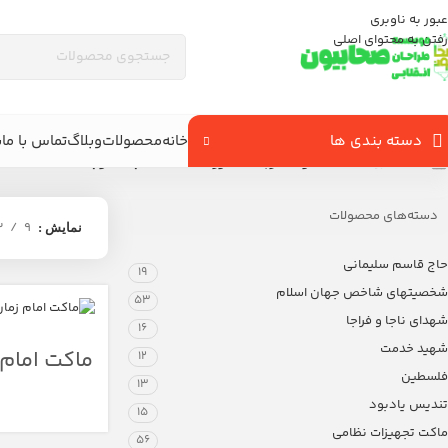
عبور به ناوبری
رفتن به محتوای اصلی
دسته بندی ها
خانه
محصولات
وبلاگ
تماس با ما
ب
خانه
/
فروشگاه
/
محصولات برچسب خورده “ماکت امام معصوم”
دسته‌های محصولات
2
9
نمایش
حاج قاسم سلیمانی
19
شخصیتهای شاخص جهان اسلام
53
شهدای ناجا و فراجا
16
شهید خدمت
ماکت امام 
12
فلسطین
(عج)
13
تندیس یادبود
15
ماکت تجهیزات نظامی
56