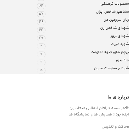
محصولات فرهنگی
82
مشاهیر شاخص ایران
57
زنان سرزمین من
46
شهدای شاخص زن
24
شهدای ترور
40
شهید غیرت
6
پرچم های جبهه مقاومت
9
جاکلیدی
6
شهدای مقاومت بحرین
18
درباره ی ما
🔷موسسه طراحان انقلابی صحابیون
ایده پرداز همایش ها و نمایشگاه ها
▫️ماکت و تندیس