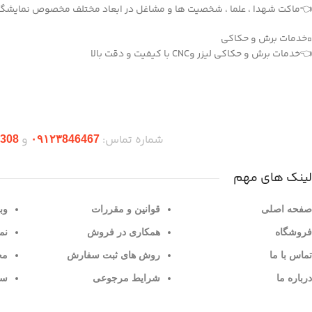
👈ماکت شهدا ، علما ، شخصیت ها و مشاغل در ابعاد مختلف مخصوص نمایشگاه
▫️خدمات برش و حکاکی
👈خدمات برش و حکاکی لیزر وCNC با کیفیت و دقت بالا
دریافت اپلیکیشن وودمارت شاپ
شماره تماس:
و
308
۰۹۱۲۳846467
لینک های مهم
صفحه اصلی
قوانین و مقررات
وب
فروشگاه
همکاری در فروش
نم
تماس با ما
روش های ثبت سفارش
مح
درباره ما
شرایط مرجوعی
سو