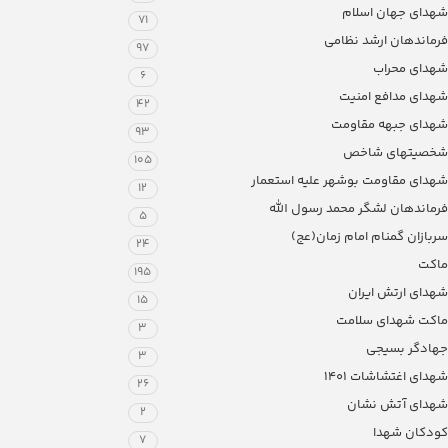
شهدای جهان اسلام
71
فرماندهان ارشد نظامی
97
شهدای محراب
6
شهدای مدافع امنیت
42
شهدای جبهه مقاومت
93
شخصیتهای شاخص
105
شهدای مقاومت بوشهر علیه استعمار
12
فرماندهان لشگر محمد رسول الله
5
سربازان گمنام امام زمان(عج)
24
ماکت
195
شهدای ارتش ایران
15
ماکت شهدای سلامت
3
جهادگر بسیجی
3
شهدای اغتشاشات 1401
26
شهدای آتش نشان
2
کودکان شهدا
7