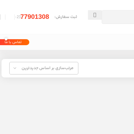
77901308
ثبت سفارش:
-۰21
تماس با ما