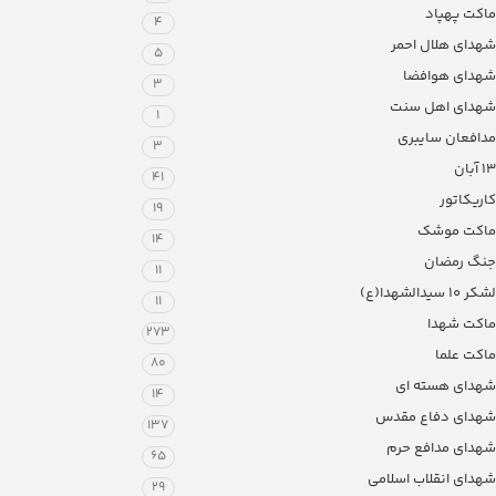
ماکت پهپاد
4
شهدای هلال احمر
5
شهدای هوافضا
3
شهدای اهل سنت
1
مدافعان سایبری
3
13 آبان
41
کاریکاتور
19
ماکت موشک
14
جنگ رمضان
11
لشکر ۱۰ سیدالشهدا(ع)
11
ماکت شهدا
273
ماکت علما
80
شهدای هسته ای
14
شهدای دفاع مقدس
137
شهدای مدافع حرم
65
شهدای انقلاب اسلامی
29