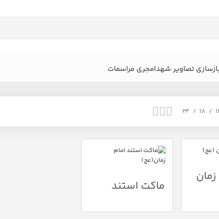
ازسازی تصاویر شهدا
مجری مراسمات
24
18
1
زمان
ماکت استند
امام زمان(عج)