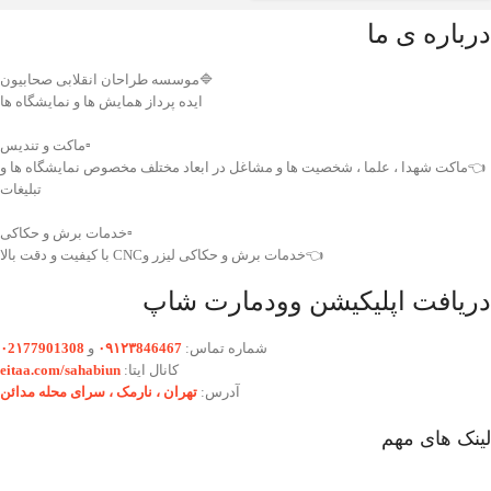
درباره ی ما
🔷موسسه طراحان انقلابی صحابیون
ایده پرداز همایش ها و نمایشگاه ها
▫️ماکت و تندیس
👈ماکت شهدا ، علما ، شخصیت ها و مشاغل در ابعاد مختلف مخصوص نمایشگاه ها و
تبلیغات
▫️خدمات برش و حکاکی
👈خدمات برش و حکاکی لیزر وCNC با کیفیت و دقت بالا
دریافت اپلیکیشن وودمارت شاپ
شماره تماس:
۰۹۱۲۳846467
و
۰2۱77901308
کانال ایتا:
eitaa.com/sahabiun
آدرس:
تهران ،‌ نارمک ، سرای محله مدائن
لینک های مهم