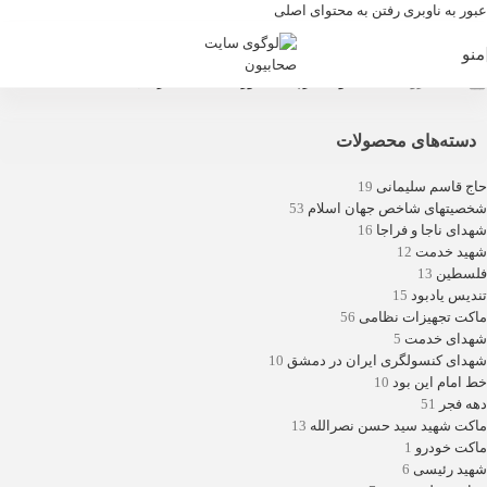
عبور به ناوبری
رفتن به محتوای اصلی
منو
خانه
/
فروشگاه
/
محصولات برچسب خورده “ماکت باقرخان تنگستانی”
دسته‌های محصولات
حاج قاسم سلیمانی
19
شخصیتهای شاخص جهان اسلام
53
شهدای ناجا و فراجا
16
شهید خدمت
12
فلسطین
13
تندیس یادبود
15
ماکت تجهیزات نظامی
56
شهدای خدمت
5
شهدای کنسولگری ایران در دمشق
10
خط امام این بود
10
دهه فجر
51
ماکت شهید سید حسن نصرالله
13
ماکت خودرو
1
شهید رئیسی
6