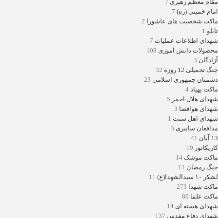
مقام معظم رهبری
7
امام خمینی (ره)
7
ماکت شخصیت های عاشورا
2
تابلو
1
شهدای اطلاعات عملیات
7
محصولات دانش آموزی
108
آزادگان
3
جنگ تحمیلی 12 روزه
32
دشمنان جمهوری اسلامی
23
ماکت پهپاد
4
شهدای هلال احمر
5
شهدای هوافضا
3
شهدای اهل سنت
1
مدافعان سایبری
3
13 آبان
41
کاریکاتور
19
ماکت موشک
14
جنگ رمضان
11
لشکر ۱۰ سیدالشهدا(ع)
11
ماکت شهدا
273
ماکت علما
80
شهدای هسته ای
14
شهدای دفاع مقدس
137