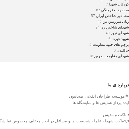
کودکان شهدا
7
محصولات فرهنگی
82
مشاهیر شاخص ایران
57
زنان سرزمین من
46
شهدای شاخص زن
24
شهدای ترور
40
شهید غیرت
6
پرچم های جبهه مقاومت
9
جاکلیدی
6
شهدای مقاومت بحرین
18
درباره ی ما
🔷موسسه طراحان انقلابی صحابیون
ایده پرداز همایش ها و نمایشگاه ها
▫️ماکت و تندیس
👈ماکت شهدا ، علما ، شخصیت ها و مشاغل در ابعاد مختلف مخصوص نمایشگاه 