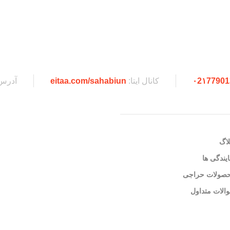
۰2۱77901
کانال ایتا:
eitaa.com/sahabiun
آدرس
لاگ
ایندگی ها
صولات حراجی
الات متداول