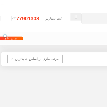
77901308
ثبت سفارش:
-۰21
تماس با ما