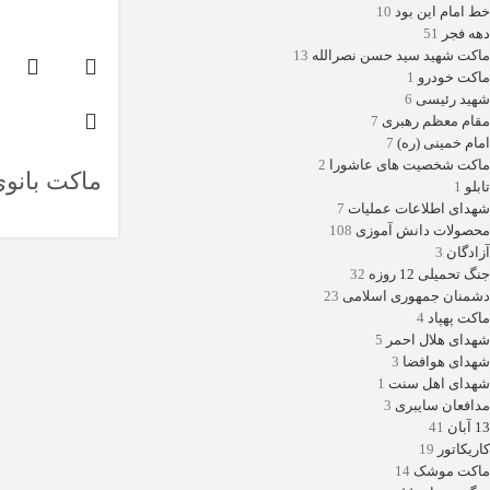
خط امام این بود
10
دهه فجر
51
ماکت شهید سید حسن نصرالله
13
ماکت خودرو
1
شهید رئیسی
6
مقام معظم رهبری
7
امام خمینی (ره)
7
ماکت شخصیت های عاشورا
2
ماکت بانو
تابلو
1
شهدای اطلاعات عملیات
7
ایرانی با ل
محصولات دانش آموزی
108
محلی
آزادگان
3
جنگ تحمیلی 12 روزه
32
دشمنان جمهوری اسلامی
23
ماکت پهپاد
4
شهدای هلال احمر
5
شهدای هوافضا
3
شهدای اهل سنت
1
مدافعان سایبری
3
13 آبان
41
کاریکاتور
19
ماکت موشک
14