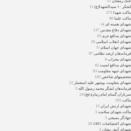
جنگ رمضان
11
لشکر ۱۰ سیدالشهدا(ع)
11
ماکت شهدا
273
ماکت علما
80
شهدای هسته ای
14
شهدای دفاع مقدس
137
شهدای مدافع حرم
65
شهدای انقلاب اسلامی
29
شهدای جهان اسلام
71
فرماندهان ارشد نظامی
97
شهدای محراب
6
شهدای مدافع امنیت
42
شهدای جبهه مقاومت
93
شخصیتهای شاخص
105
شهدای مقاومت بوشهر علیه استعمار
12
فرماندهان لشگر محمد رسول الله
5
سربازان گمنام امام زمان(عج)
24
ماکت
195
شهدای ارتش ایران
15
ماکت شهدای سلامت
3
جهادگر بسیجی
3
شهدای اغتشاشات 1401
26
شهدای آتش نشان
2