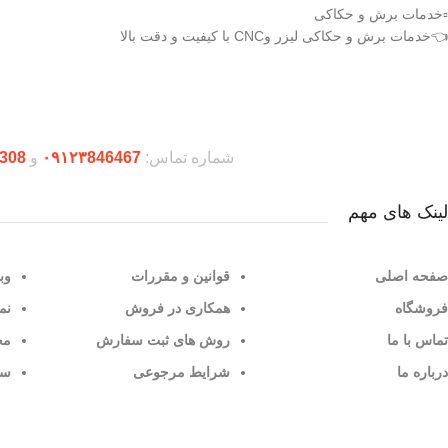
▫️خدمات برش و حکاکی
👈خدمات برش و حکاکی لیزر وCNC با کیفیت و دقت بالا
دریافت اپلیکیشن وودمارت شاپ
شماره تماس:
۰۹۱۲۳846467
و
308
لینک های مهم
صفحه اصلی
قوانین و مقررات
وب
فروشگاه
همکاری در فروش
نم
تماس با ما
روش های ثبت سفارش
مح
درباره ما
شرایط مرجوعی
سو