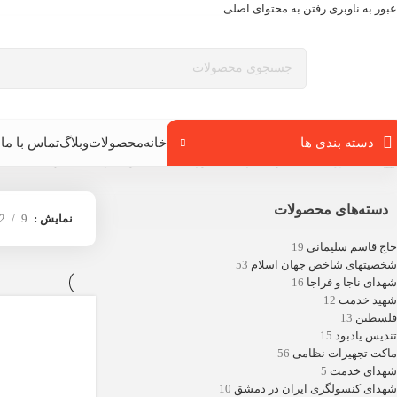
عبور به ناوبری
رفتن به محتوای اصلی
دسته بندی ها
خانه
محصولات
وبلاگ
تماس با ما
ب
خانه
/
فروشگاه
/
محصولات برچسب خورده “ماکت بانوی ایرانی با لباس محلی”
دسته‌های محصولات
نمایش
9
2
حاج قاسم سلیمانی
19
شخصیتهای شاخص جهان اسلام
53
شهدای ناجا و فراجا
16
شهید خدمت
12
فلسطین
13
تندیس یادبود
15
ماکت تجهیزات نظامی
56
شهدای خدمت
5
شهدای کنسولگری ایران در دمشق
10