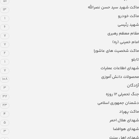
51
ماکت شهید سید حسن نصرالله
13
ماکت خودرو
1
شهید رئیسی
6
مقام معظم رهبری
7
امام خمینی (ره)
7
ماکت شخصیت های عاشورا
2
تابلو
1
شهدای اطلاعات عملیات
7
محصولات دانش آموزی
108
آزادگان
3
جنگ تحمیلی 12 روزه
32
دشمنان جمهوری اسلامی
23
ماکت پهپاد
4
شهدای هلال احمر
5
شهدای هوافضا
3
شهدای اهل سنت