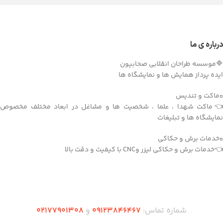
درباره ی ما
🔷موسسه طراحان انقلابی صحابیون
ایده پرداز همایش ها و نمایشگاه ها
▫️ماکت و تندیس
👈ماکت شهدا ، علما ، شخصیت ها و مشاغل در ابعاد مختلف مخصوص
نمایشگاه ها و تبلیغات
▫️خدمات برش و حکاکی
👈خدمات برش و حکاکی لیزر وCNC با کیفیت و دقت بالا
دریافت اپلیکیشن وودمارت شاپ
شماره تماس:
۰۹۱۲۳846467
و
۰2۱77901308