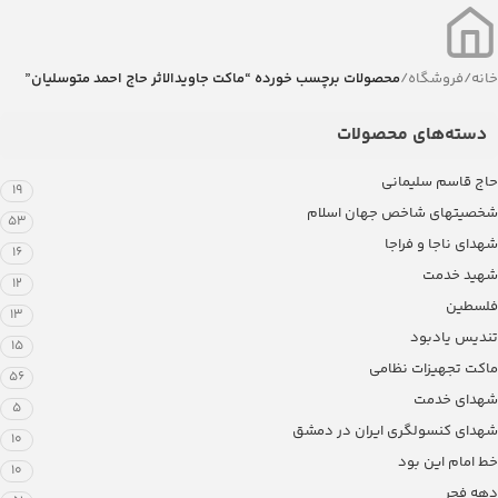
خانه
/
فروشگاه
/
محصولات برچسب خورده “ماکت جاویدالاثر حاج احمد متوسلیان”
دسته‌های محصولات
حاج قاسم سلیمانی
19
شخصیتهای شاخص جهان اسلام
53
شهدای ناجا و فراجا
16
شهید خدمت
12
فلسطین
13
تندیس یادبود
15
ماکت تجهیزات نظامی
56
شهدای خدمت
5
شهدای کنسولگری ایران در دمشق
10
خط امام این بود
10
دهه فجر