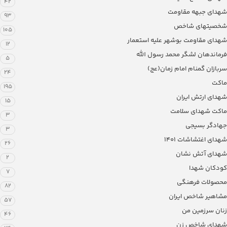
42
شهدای جبهه مقاومت
93
شخصیتهای شاخص
105
شهدای مقاومت بوشهر علیه استعمار
12
فرماندهان لشگر محمد رسول الله
5
سربازان گمنام امام زمان(عج)
24
ماکت
195
شهدای ارتش ایران
15
ماکت شهدای سلامت
3
جهادگر بسیجی
3
شهدای اغتشاشات 1401
26
شهدای آتش نشان
2
کودکان شهدا
7
محصولات فرهنگی
82
مشاهیر شاخص ایران
57
زنان سرزمین من
46
شهدای شاخص زن