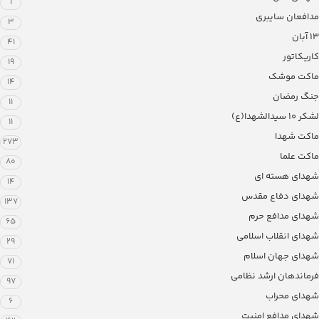
1
مدافعان سایبری
3
13 آبان
41
کاریکاتور
19
ماکت موشک
14
جنگ رمضان
11
لشکر ۱۰ سیدالشهدا(ع)
11
ماکت شهدا
273
ماکت علما
80
شهدای هسته ای
14
شهدای دفاع مقدس
137
شهدای مدافع حرم
65
شهدای انقلاب اسلامی
29
شهدای جهان اسلام
71
فرماندهان ارشد نظامی
97
شهدای محراب
6
شهدای مدافع امنیت