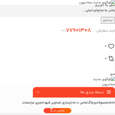
عبور به ناوبری
رفتن به محتوای اصلی
جستجو
77901308
ثبت سفارش:
-۰21
0
0
منو
دسته بندی ها
خانه
محصولات
وبلاگ
تماس با ما
بازسازی تصاویر شهدا
مجری مراسمات
تماس با ما