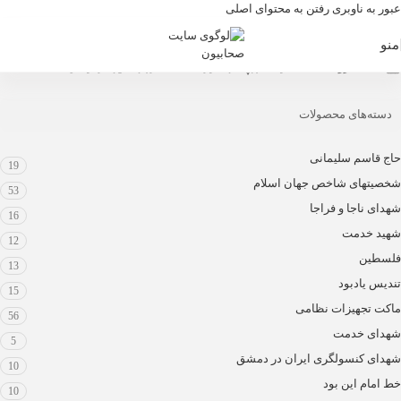
عبور به ناوبری
رفتن به محتوای اصلی
منو
محصولات برچسب خورده “ماکت رجب طیب اردوغان”
خانه
/
فروشگاه
/
دسته‌های محصولات
حاج قاسم سلیمانی
19
شخصیتهای شاخص جهان اسلام
53
شهدای ناجا و فراجا
16
شهید خدمت
12
فلسطین
13
تندیس یادبود
15
ماکت تجهیزات نظامی
56
شهدای خدمت
5
شهدای کنسولگری ایران در دمشق
10
خط امام این بود
10