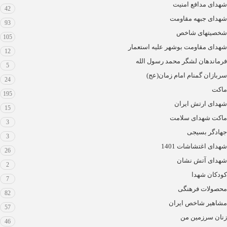
شهدای مدافع امنیت
42
شهدای جبهه مقاومت
93
شخصیتهای شاخص
105
شهدای مقاومت بوشهر علیه استعمار
12
فرماندهان لشگر محمد رسول الله
5
سربازان گمنام امام زمان(عج)
24
ماکت
195
شهدای ارتش ایران
15
ماکت شهدای سلامت
3
جهادگر بسیجی
3
شهدای اغتشاشات 1401
26
شهدای آتش نشان
2
کودکان شهدا
7
محصولات فرهنگی
82
مشاهیر شاخص ایران
57
زنان سرزمین من
46