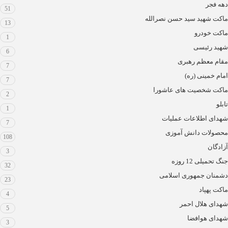
دهه فجر
51
ماکت شهید سید حسن نصرالله
13
ماکت خودرو
1
شهید رئیسی
6
مقام معظم رهبری
7
امام خمینی (ره)
7
ماکت شخصیت های عاشورا
2
تابلو
1
شهدای اطلاعات عملیات
7
محصولات دانش آموزی
108
آزادگان
3
جنگ تحمیلی 12 روزه
32
دشمنان جمهوری اسلامی
23
ماکت پهپاد
4
شهدای هلال احمر
5
شهدای هوافضا
3