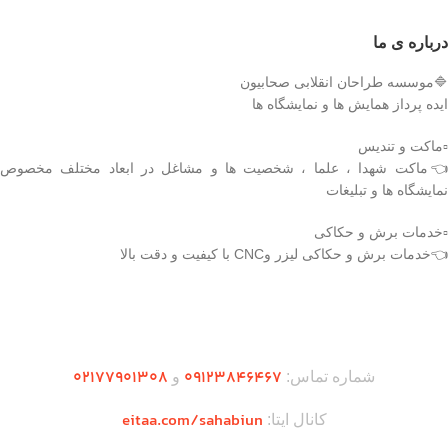
درباره ی ما
🔷موسسه طراحان انقلابی صحابیون
ایده پرداز همایش ها و نمایشگاه ها
▫️ماکت و تندیس
👈ماکت شهدا ، علما ، شخصیت ها و مشاغل در ابعاد مختلف مخصوص
نمایشگاه ها و تبلیغات
▫️خدمات برش و حکاکی
👈خدمات برش و حکاکی لیزر وCNC با کیفیت و دقت بالا
دریافت اپلیکیشن وودمارت شاپ
۰2۱77901308
۰۹۱۲۳846467
شماره تماس:
و
eitaa.com/sahabiun
کانال ایتا: