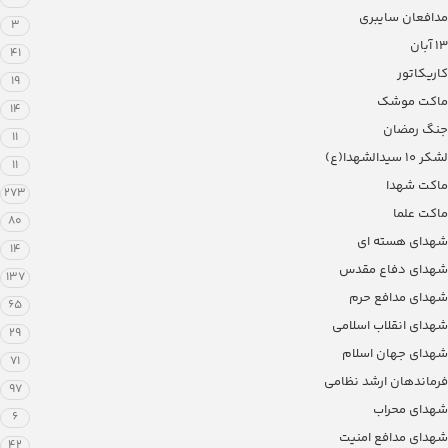
مدافعان سایبری
3
13 آبان
41
کاریکاتور
19
ماکت موشک
14
جنگ رمضان
11
لشکر ۱۰ سیدالشهدا(ع)
11
ماکت شهدا
273
ماکت علما
80
شهدای هسته ای
14
شهدای دفاع مقدس
137
شهدای مدافع حرم
65
شهدای انقلاب اسلامی
29
شهدای جهان اسلام
71
فرماندهان ارشد نظامی
97
شهدای محراب
6
شهدای مدافع امنیت
42