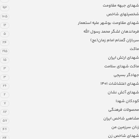
شهدای جبهه مقاومت
93
شخصیتهای شاخص
105
شهدای مقاومت بوشهر علیه استعمار
12
فرماندهان لشگر محمد رسول الله
5
سربازان گمنام امام زمان(عج)
24
ماکت
195
شهدای ارتش ایران
15
ماکت شهدای سلامت
3
جهادگر بسیجی
3
شهدای اغتشاشات 1401
26
شهدای آتش نشان
2
کودکان شهدا
7
محصولات فرهنگی
82
مشاهیر شاخص ایران
57
زنان سرزمین من
46
شهدای شاخص زن
24