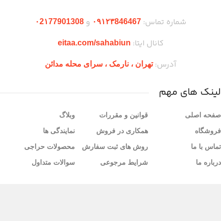
شماره تماس:
و
۰2۱77901308
۰۹۱۲۳846467
کانال ایتا:
eitaa.com/sahabiun
آدرس:
تهران ،‌ نارمک ، سرای محله مدائن
لینک های مهم
صفحه اصلی
قوانین و مقررات
وبلاگ
فروشگاه
همکاری در فروش
نمایندگی ها
تماس با ما
روش های ثبت سفارش
محصولات حراجی
درباره ما
شرایط مرجوعی
سوالات متداول