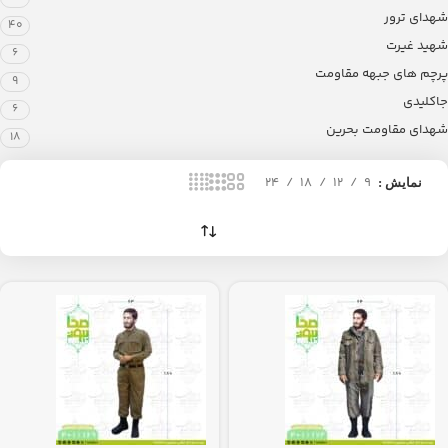
شهدای ترور
40
شهید غیرت
6
پرچم های جبهه مقاومت
9
جاکلیدی
6
شهدای مقاومت بحرین
18
24
18
12
9
نمایش