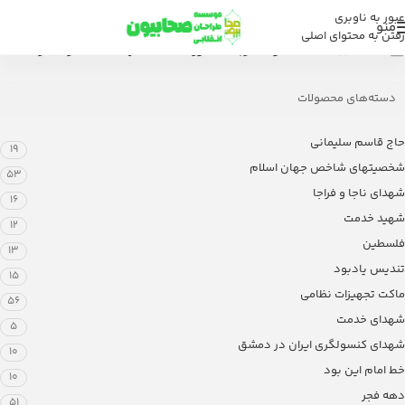
عبور به ناوبری
منو
رفتن به محتوای اصلی
خانه
/
فروشگاه
/
محصولات برچسب خورده “ماکت شهید احمد ساربان نژاد”
دسته‌های محصولات
حاج قاسم سلیمانی
19
شخصیتهای شاخص جهان اسلام
53
شهدای ناجا و فراجا
16
شهید خدمت
12
فلسطین
13
تندیس یادبود
15
ماکت تجهیزات نظامی
56
شهدای خدمت
5
شهدای کنسولگری ایران در دمشق
10
خط امام این بود
10
دهه فجر
51