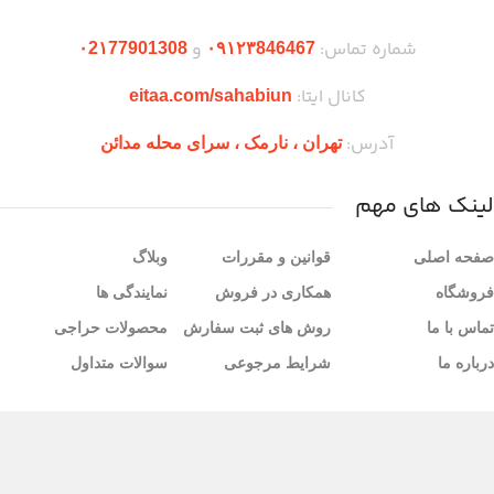
شماره تماس:
و
۰2۱77901308
۰۹۱۲۳846467
کانال ایتا:
eitaa.com/sahabiun
آدرس:
تهران ،‌ نارمک ، سرای محله مدائن
لینک های مهم
صفحه اصلی
قوانین و مقررات
وبلاگ
فروشگاه
همکاری در فروش
نمایندگی ها
تماس با ما
روش های ثبت سفارش
محصولات حراجی
درباره ما
شرایط مرجوعی
سوالات متداول