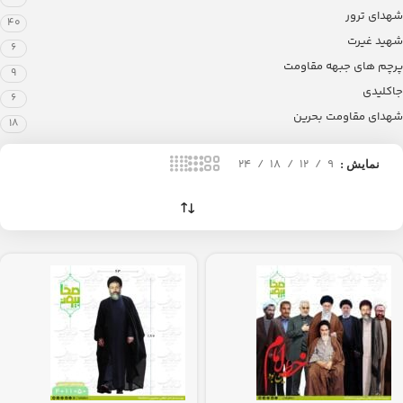
شهدای ترور
40
شهید غیرت
6
پرچم های جبهه مقاومت
9
جاکلیدی
6
شهدای مقاومت بحرین
18
24
18
12
9
نمایش