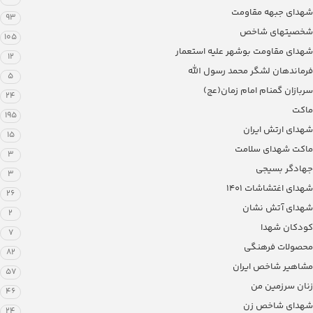
شهدای جبهه مقاومت
93
شخصیتهای شاخص
105
شهدای مقاومت بوشهر علیه استعمار
12
فرماندهان لشگر محمد رسول الله
5
سربازان گمنام امام زمان(عج)
24
ماکت
195
شهدای ارتش ایران
15
ماکت شهدای سلامت
3
جهادگر بسیجی
3
شهدای اغتشاشات 1401
26
شهدای آتش نشان
2
کودکان شهدا
7
محصولات فرهنگی
82
مشاهیر شاخص ایران
57
زنان سرزمین من
46
شهدای شاخص زن
24