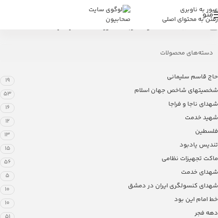
عبور به ناوبری
منو
رفتن به محتوای اصلی
خانه
/
فروشگاه
/
محصولات برچسب خورده “ماکت شهید بهشتی”
دسته‌های محصولات
حاج قاسم سلیمانی
19
شخصیتهای شاخص جهان اسلام
53
شهدای ناجا و فراجا
16
شهید خدمت
12
فلسطین
13
تندیس یادبود
15
ماکت تجهیزات نظامی
56
شهدای خدمت
5
شهدای کنسولگری ایران در دمشق
10
خط امام این بود
10
دهه فجر
51