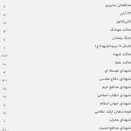
مدافعان سایبری
3
13 آبان
41
کاریکاتور
19
ماکت موشک
14
جنگ رمضان
11
لشکر ۱۰ سیدالشهدا(ع)
11
ماکت شهدا
273
ماکت علما
80
شهدای هسته ای
14
شهدای دفاع مقدس
137
شهدای مدافع حرم
65
شهدای انقلاب اسلامی
29
شهدای جهان اسلام
71
فرماندهان ارشد نظامی
97
شهدای محراب
6
شهدای مدافع امنیت
42