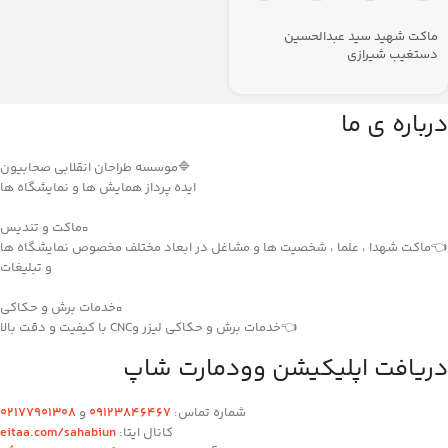
ماکت شهید سید عبدالحسین
دستغیب شیرازی
درباره ی ما
🔷موسسه طراحان انقلابی صحابیون
ایده پرداز همایش ها و نمایشگاه ها
▫️ماکت و تندیس
👈ماکت شهدا ، علما ، شخصیت ها و مشاغل در ابعاد مختلف مخصوص نمایشگاه ها
و تبلیغات
▫️خدمات برش و حکاکی
👈خدمات برش و حکاکی لیزر وCNC با کیفیت و دقت بالا
دریافت اپلیکیشن وودمارت شاپ
شماره تماس:
۰۹۱۲۳846467
و
۰2۱77901308
کانال ایتا:
eitaa.com/sahabiun