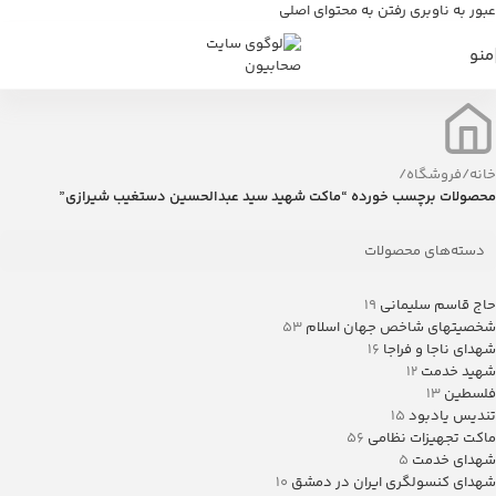
عبور به ناوبری
رفتن به محتوای اصلی
منو
خانه
/
فروشگاه
/
محصولات برچسب خورده “ماکت شهید سید عبدالحسین دستغیب شیرازی”
دسته‌های محصولات
حاج قاسم سلیمانی
19
شخصیتهای شاخص جهان اسلام
53
شهدای ناجا و فراجا
16
شهید خدمت
12
فلسطین
13
تندیس یادبود
15
ماکت تجهیزات نظامی
56
شهدای خدمت
5
شهدای کنسولگری ایران در دمشق
10