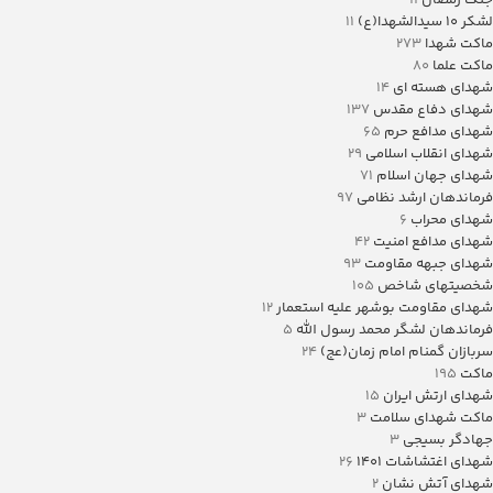
جنگ رمضان
11
لشکر ۱۰ سیدالشهدا(ع)
11
ماکت شهدا
273
ماکت علما
80
شهدای هسته ای
14
شهدای دفاع مقدس
137
شهدای مدافع حرم
65
شهدای انقلاب اسلامی
29
شهدای جهان اسلام
71
فرماندهان ارشد نظامی
97
شهدای محراب
6
شهدای مدافع امنیت
42
شهدای جبهه مقاومت
93
شخصیتهای شاخص
105
شهدای مقاومت بوشهر علیه استعمار
12
فرماندهان لشگر محمد رسول الله
5
سربازان گمنام امام زمان(عج)
24
ماکت
195
شهدای ارتش ایران
15
ماکت شهدای سلامت
3
جهادگر بسیجی
3
شهدای اغتشاشات 1401
26
شهدای آتش نشان
2