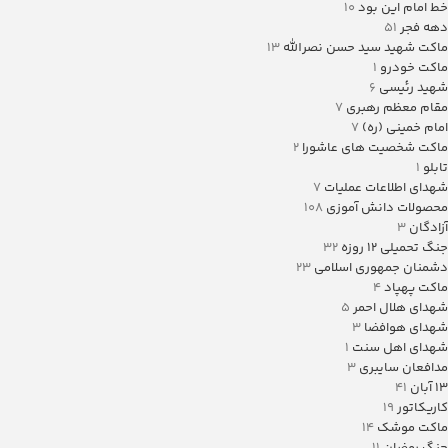
خط امام این بود
10
دهه فجر
51
ماکت شهید سید حسن نصرالله
13
ماکت خودرو
1
شهید رئیسی
6
مقام معظم رهبری
7
امام خمینی (ره)
7
ماکت شخصیت های عاشورا
2
تابلو
1
شهدای اطلاعات عملیات
7
محصولات دانش آموزی
108
آزادگان
3
جنگ تحمیلی 12 روزه
32
دشمنان جمهوری اسلامی
23
ماکت پهپاد
4
شهدای هلال احمر
5
شهدای هوافضا
3
شهدای اهل سنت
1
مدافعان سایبری
3
13 آبان
41
کاریکاتور
19
ماکت موشک
14