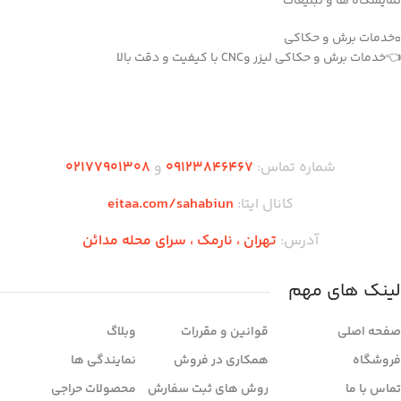
نمایشگاه ها و تبلیغات
▫️خدمات برش و حکاکی
👈خدمات برش و حکاکی لیزر وCNC با کیفیت و دقت بالا
دریافت اپلیکیشن وودمارت شاپ
شماره تماس:
۰۹۱۲۳846467
و
۰2۱77901308
کانال ایتا:
eitaa.com/sahabiun
آدرس:
تهران ،‌ نارمک ، سرای محله مدائن
لینک های مهم
صفحه اصلی
قوانین و مقررات
وبلاگ
فروشگاه
همکاری در فروش
نمایندگی ها
تماس با ما
روش های ثبت سفارش
محصولات حراجی