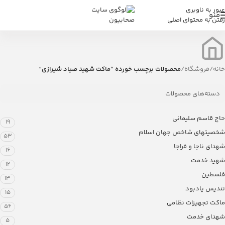
عبور به ناوبری
منو
رفتن به محتوای اصلی
خانه
/
فروشگاه
/
محصولات برچسب خورده “ماکت شهید صیاد شیرازی”
دسته‌های محصولات
حاج قاسم سلیمانی
19
شخصیتهای شاخص جهان اسلام
53
شهدای ناجا و فراجا
16
شهید خدمت
12
فلسطین
13
تندیس یادبود
15
ماکت تجهیزات نظامی
56
شهدای خدمت
5