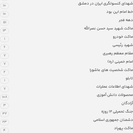
شهدای کنسولگری ایران در دمشق
10
خط امام این بود
10
دهه فجر
51
ماکت شهید سید حسن نصرالله
13
ماکت خودرو
1
شهید رئیسی
6
مقام معظم رهبری
7
امام خمینی (ره)
7
ماکت شخصیت های عاشورا
2
تابلو
1
شهدای اطلاعات عملیات
7
محصولات دانش آموزی
108
آزادگان
3
جنگ تحمیلی 12 روزه
32
دشمنان جمهوری اسلامی
23
ماکت پهپاد
4