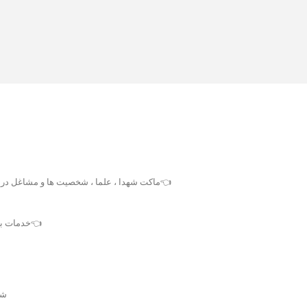
👈ماکت شهدا ، علما ، شخصیت ها و مشاغل در ا
👈خدمات برش و حکاکی
شم