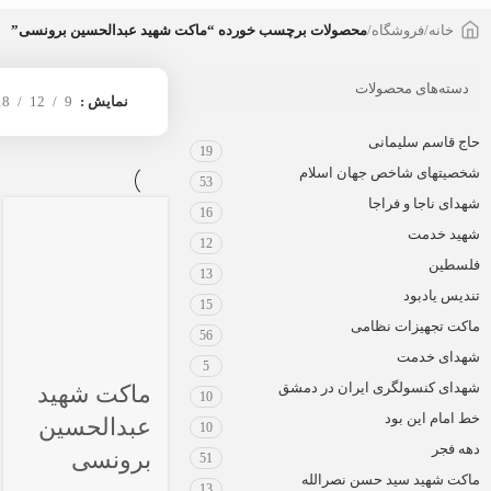
خانه
/
فروشگاه
/
محصولات برچسب خورده “ماکت شهید عبدالحسین برونسی”
دسته‌های محصولات
نمایش
9
12
18
حاج قاسم سلیمانی
19
شخصیتهای شاخص جهان اسلام
53
شهدای ناجا و فراجا
16
شهید خدمت
12
فلسطین
13
تندیس یادبود
15
ماکت تجهیزات نظامی
56
شهدای خدمت
5
شهدای کنسولگری ایران در دمشق
ماکت شهید
10
خط امام این بود
عبدالحسین
10
دهه فجر
برونسی
51
ماکت شهید سید حسن نصرالله
13