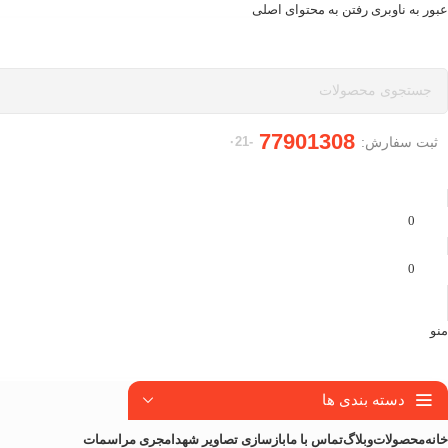
عبور به ناوبری
رفتن به محتوای اصلی
77901308
ثبت سفارش:
-۰21
0
0
منو
دسته بندی ها
خانه
محصولات
وبلاگ
تماس با ما
بازسازی تصاویر شهدا
مجری مراسمات