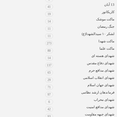
13 آبان
41
کاریکاتور
19
ماکت موشک
14
جنگ رمضان
11
لشکر ۱۰ سیدالشهدا(ع)
11
ماکت شهدا
273
ماکت علما
80
شهدای هسته ای
14
شهدای دفاع مقدس
137
شهدای مدافع حرم
65
شهدای انقلاب اسلامی
29
شهدای جهان اسلام
71
فرماندهان ارشد نظامی
97
شهدای محراب
6
شهدای مدافع امنیت
42
شهدای جبهه مقاومت
93