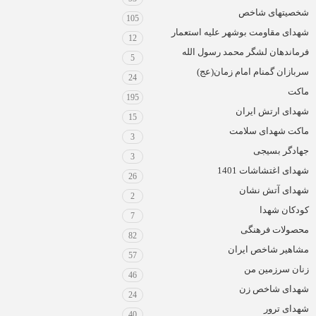
شخصیتهای شاخص
105
شهدای مقاومت بوشهر علیه استعمار
12
فرماندهان لشگر محمد رسول الله
5
سربازان گمنام امام زمان(عج)
24
ماکت
195
شهدای ارتش ایران
15
ماکت شهدای سلامت
3
جهادگر بسیجی
3
شهدای اغتشاشات 1401
26
شهدای آتش نشان
2
کودکان شهدا
7
محصولات فرهنگی
82
مشاهیر شاخص ایران
57
زنان سرزمین من
46
شهدای شاخص زن
24
شهدای ترور
40