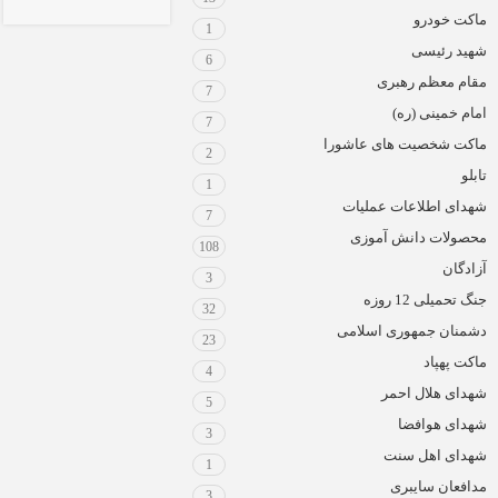
ماکت خودرو
1
شهید رئیسی
6
مقام معظم رهبری
7
امام خمینی (ره)
7
ماکت شخصیت های عاشورا
2
تابلو
1
شهدای اطلاعات عملیات
7
محصولات دانش آموزی
108
آزادگان
3
جنگ تحمیلی 12 روزه
32
دشمنان جمهوری اسلامی
23
ماکت پهپاد
4
شهدای هلال احمر
5
شهدای هوافضا
3
شهدای اهل سنت
1
مدافعان سایبری
3