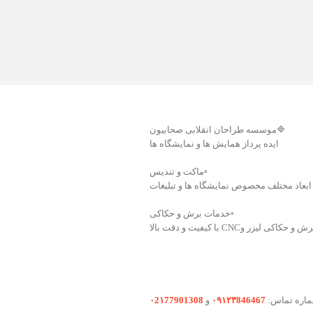
🔷موسسه طراحان انقلابی صحابیون
ایده پرداز همایش ها و نمایشگاه ها
▫️ماکت و تندیس
بعاد مختلف مخصوص نمایشگاه ها و تبلیغات
▫️خدمات برش و حکاکی
 لیزر وCNC با کیفیت و دقت بالا
اره تماس:
۰۹۱۲۳846467
و
۰2۱77901308