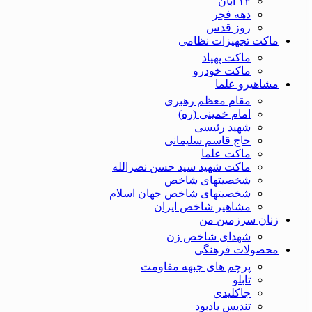
۱۳ آبان
دهه فجر
روز قدس
ماکت تجهیزات نظامی
ماکت پهپاد
ماکت خودرو
مشاهیرو علما
مقام معظم رهبری
امام خمینی (ره)
شهید رئیسی
حاج قاسم سلیمانی
ماکت علما
ماکت شهید سید حسن نصرالله
شخصیتهای شاخص
شخصیتهای شاخص جهان اسلام
مشاهیر شاخص ایران
زنان سرزمین من
شهدای شاخص زن
محصولات فرهنگی
پرچم های جبهه مقاومت
تابلو
جاکلیدی
تندیس یادبود