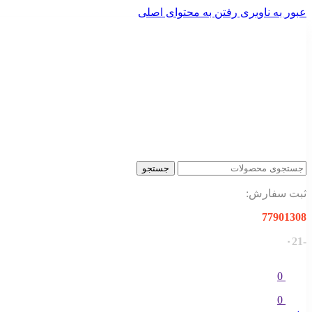
عبور به ناوبری
رفتن به محتوای اصلی
جستجو
ثبت سفارش:
77901308
-۰21
0
0