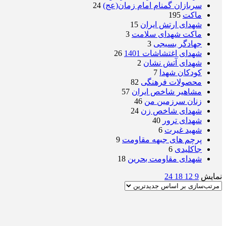
سربازان گمنام امام زمان(عج)
24
ماکت
195
شهدای ارتش ایران
15
ماکت شهدای سلامت
3
جهادگر بسیجی
3
شهدای اغتشاشات 1401
26
شهدای آتش نشان
2
کودکان شهدا
7
محصولات فرهنگی
82
مشاهیر شاخص ایران
57
زنان سرزمین من
46
شهدای شاخص زن
24
شهدای ترور
40
شهید غیرت
6
پرچم های جبهه مقاومت
9
جاکلیدی
6
شهدای مقاومت بحرین
18
نمایش
9
12
18
24