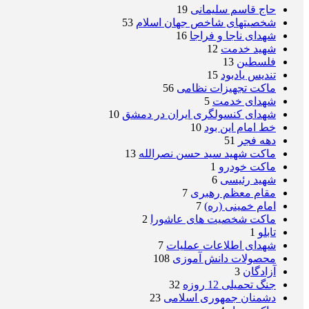
حاج قاسم سلیمانی
19
شخصیتهای شاخص جهان اسلام
53
شهدای ناجا و فراجا
16
شهید خدمت
12
فلسطین
13
تندیس یادبود
15
ماکت تجهیزات نظامی
56
شهدای خدمت
5
شهدای کنسولگری ایران در دمشق
10
خط امام این بود
10
دهه فجر
51
ماکت شهید سید حسن نصرالله
13
ماکت خودرو
1
شهید رئیسی
6
مقام معظم رهبری
7
امام خمینی (ره)
7
ماکت شخصیت های عاشورا
2
تابلو
1
شهدای اطلاعات عملیات
7
محصولات دانش آموزی
108
آزادگان
3
جنگ تحمیلی 12 روزه
32
دشمنان جمهوری اسلامی
23