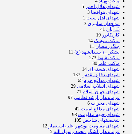
ماکت پهپاد
4
شهدای هلال احمر
5
شهدای هوافضا
3
شهدای اهل سنت
1
مدافعان سایبری
3
13 آبان
41
کاریکاتور
19
ماکت موشک
14
جنگ رمضان
11
لشکر ۱۰ سیدالشهدا(ع)
11
ماکت شهدا
273
ماکت علما
80
شهدای هسته ای
14
شهدای دفاع مقدس
137
شهدای مدافع حرم
65
شهدای انقلاب اسلامی
29
شهدای جهان اسلام
71
فرماندهان ارشد نظامی
97
شهدای محراب
6
شهدای مدافع امنیت
42
شهدای جبهه مقاومت
93
شخصیتهای شاخص
105
شهدای مقاومت بوشهر علیه استعمار
12
فرماندهان لشگر محمد رسول الله
5